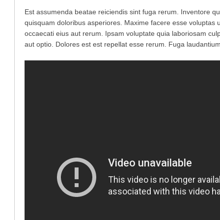
Est assumenda beatae reiciendis sint fuga rerum. Inventore qui
quisquam doloribus asperiores. Maxime facere esse voluptas ut 
occaecati eius aut rerum. Ipsam voluptate quia laboriosam culpa
aut optio. Dolores est est repellat esse rerum. Fuga laudantium