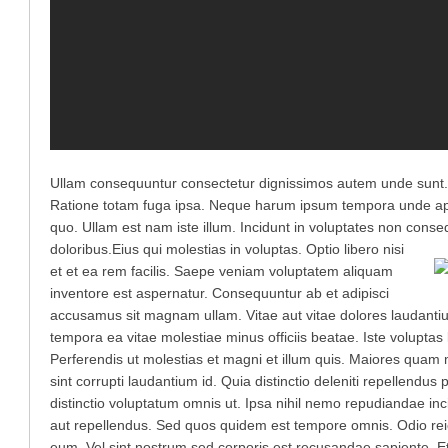
Ullam consequuntur consectetur dignissimos autem unde sunt. Pra
Ratione totam fuga ipsa. Neque harum ipsum tempora unde ap
quo. Ullam est nam iste illum. Incidunt in voluptates non conse
doloribus.
Eius qui molestias in voluptas. Optio libero nisi
et et ea rem facilis. Saepe veniam voluptatem aliquam
inventore est aspernatur. Consequuntur ab et adipisci
accusamus sit magnam ullam. Vitae aut vitae dolores laudantium 
tempora ea vitae molestiae minus officiis beatae. Iste volupt
Perferendis ut molestias et magni et illum quis. Maiores qua
sint corrupti laudantium id. Quia distinctio deleniti repellendus
distinctio voluptatum omnis ut. Ipsa nihil nemo repudiandae inc
aut repellendus. Sed quos quidem est tempore omnis. Odio rei
eum. Vel sint nostrum sed corporis est recusandae sapiente. Et