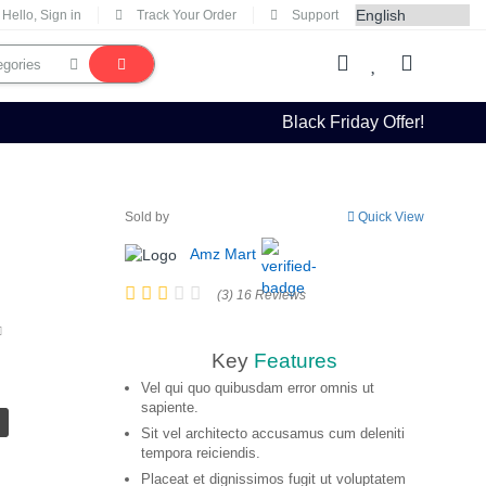
Hello, Sign in
Track Your Order
Support
Black Friday Offer!
Sold by
Quick View
Amz Mart
(3) 16 Reviews
Key
Features
Vel qui quo quibusdam error omnis ut
sapiente.
Sit vel architecto accusamus cum deleniti
tempora reiciendis.
Placeat et dignissimos fugit ut voluptatem