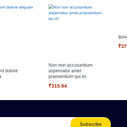
Ipsa
₹37
Non non accusantium
unt dolore
aspernatur amet
a.
praesentium qui et.
₹315.94
Subscribe