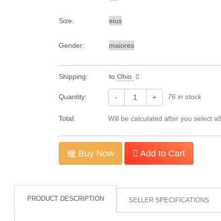
Size:
Gender:
Shipping:
to
Ohio
Quantity:
76 in stock
-
+
Total:
Will be calculated after you select al
Buy Now
Add to Cart
PRODUCT DESCRIPTION
SELLER SPECIFICATIONS