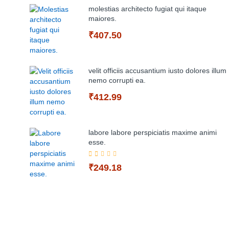
molestias architecto fugiat qui itaque
maiores.
₹407.50
velit officiis accusantium iusto dolores illum
nemo corrupti ea.
₹412.99
Add to Cart
labore labore perspiciatis maxime animi
esse.
Add to Cart
₹249.18
Add to Cart