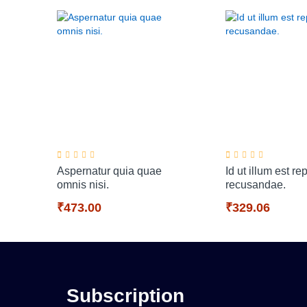
Aspernatur quia quae
Id ut illum est r
omnis nisi.
recusandae.
₹473.00
₹329.06
Subscription