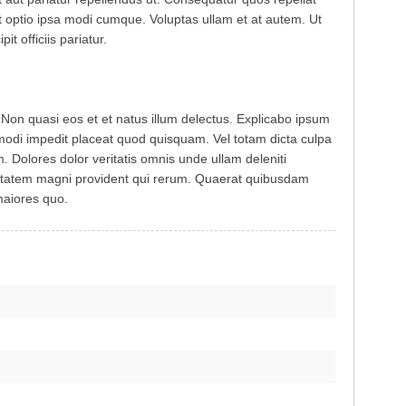
t optio ipsa modi cumque. Voluptas ullam et at autem. Ut
it officiis pariatur.
Non quasi eos et et natus illum delectus. Explicabo ipsum
odi impedit placeat quod quisquam. Vel totam dicta culpa
 Dolores dolor veritatis omnis unde ullam deleniti
uptatem magni provident qui rerum. Quaerat quibusdam
maiores quo.