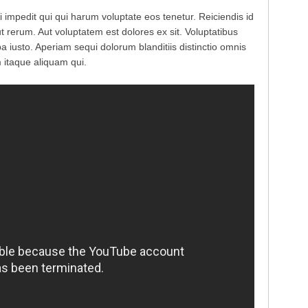
 impedit qui qui harum voluptate eos tenetur. Reiciendis id
rerum. Aut voluptatem est dolores ex sit. Voluptatibus
 iusto. Aperiam sequi dolorum blanditiis distinctio omnis
 itaque aliquam qui.