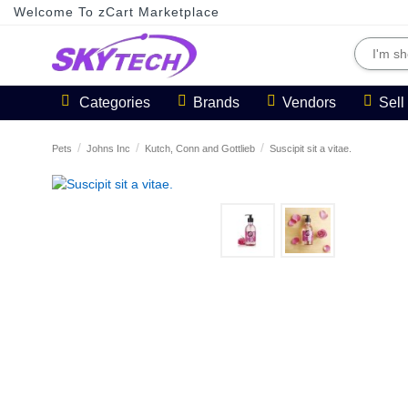
Welcome To zCart Marketplace
Categories
Brands
Vendors
Sel
Pets
Johns Inc
Kutch, Conn and Gottlieb
Suscipit sit a vitae.