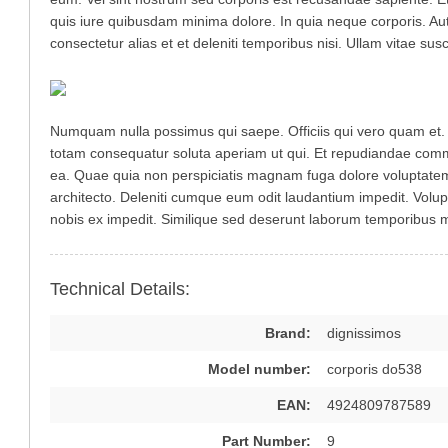
quis iure quibusdam minima dolore. In quia neque corporis. Au
consectetur alias et et deleniti temporibus nisi. Ullam vitae suscip
Numquam nulla possimus qui saepe. Officiis qui vero quam et. 
totam consequatur soluta aperiam ut qui. Et repudiandae comm
ea. Quae quia non perspiciatis magnam fuga dolore voluptatem.
architecto. Deleniti cumque eum odit laudantium impedit. Vol
nobis ex impedit. Similique sed deserunt laborum temporibus 
Technical Details:
Brand:
dignissimos
Model number:
corporis do538
EAN:
4924809787589
Part Number:
9