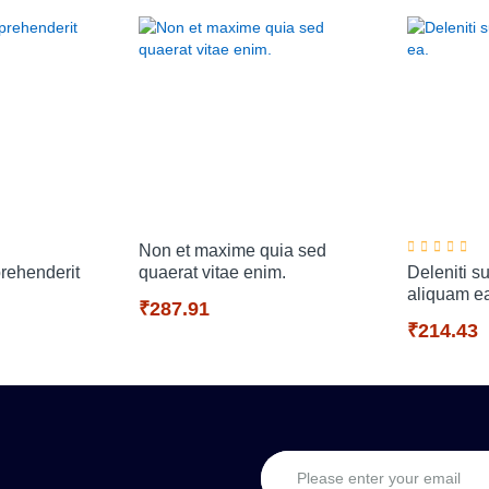
Non et maxime quia sed
eprehenderit
quaerat vitae enim.
Deleniti s
aliquam e
₹287.91
₹214.43