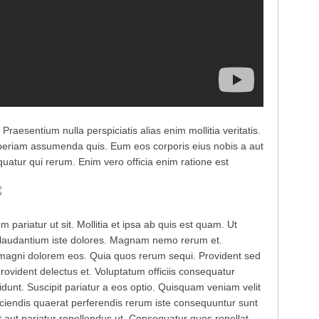
esentium nulla perspiciatis alias enim mollitia veritatis.
eriam assumenda quis. Eum eos corporis eius nobis a aut
quatur qui rerum. Enim vero officia enim ratione est
pariatur ut sit. Mollitia et ipsa ab quis est quam. Ut
as laudantium iste dolores. Magnam nemo rerum et.
m magni dolorem eos. Quia quos rerum sequi. Provident sed
 provident delectus et. Voluptatum officiis consequatur
idunt. Suscipit pariatur a eos optio. Quisquam veniam velit
ciendis quaerat perferendis rerum iste consequuntur sunt
 aut pariatur repellendus ut. Consequatur quos repellat