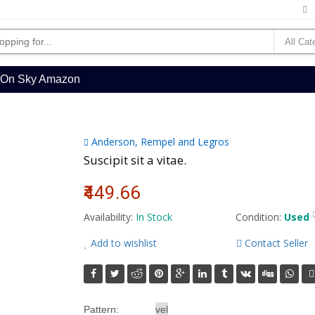
l On Sky Amazon
Anderson, Rempel and Legros
Suscipit sit a vitae.
₹449.66
Availability:
In Stock
Condition:
Used
Add to wishlist
Contact Seller
Pattern: