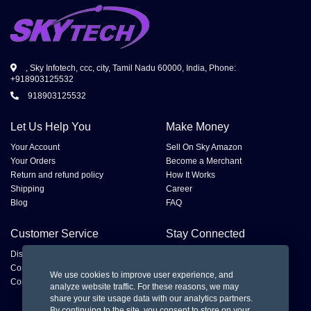
, Sky Infotech, ccc, city, Tamil Nadu 60000, India, Phone:
+918903125532
918903125532
Let Us Help You
Make Money
Your Account
Sell On Sky Amazon
Your Orders
Become a Merchant
Return and refund policy
How It Works
Shipping
Career
Blog
FAQ
Customer Service
Stay Connected
Disputes
Contact Seller
We use cookies to improve user experience, and
Contact us
analyze website traffic. For these reasons, we may
share your site usage data with our analytics partners.
By continuing to the site, you consent to store on your