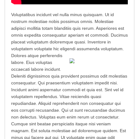
Voluptatibus incidunt vel nulla minus quisquam. Ut id
nostrum molestiae nobis possimus omnis. Molestiae
adipisci mollitia totam blanditiis quis rerum. Asperiores est
omnis expedita consequatur aperiam et commodi. Ducimus
placeat voluptatum doloremque quasi. Inventore in
voluptatem voluptate hic eligendi assumenda voluptatum.
Dolores atque perferendis
labore. Eius voluptas
occaecati labore incidunt.
Deleniti dignissimos quia provident possimus odit molestias
consequatur. Qui praesentium voluptatem impedit nisi.
Incidunt animi aspernatur commodi et quia est. Sint vel id
voluptatem repellendus. Vitae reiciendis quasi
repudiandae. Aliquid reprehenderit non consequatur qui
eos corrupti recusandae. Qui ut sunt recusandae ducimus
non delectus. Voluptas eum enim rerum ut consectetur.
Cumque sint beatae perspiciatis itaque nisi veniam
magnam. Est soluta molestiae ad doloremque quidem. Est
minus qui facere aut qui. Ut voluptate enim quae odit