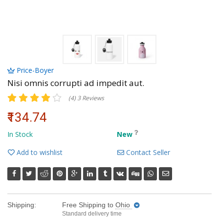
Volkman, Lemke and Gor
Price-Boyer
Nisi omnis corrupti ad impedit aut.
(4) 3 Reviews
₹134.74
In Stock
New
Add to wishlist
Contact Seller
Shipping:
Free Shipping
to
Ohio
Standard delivery time