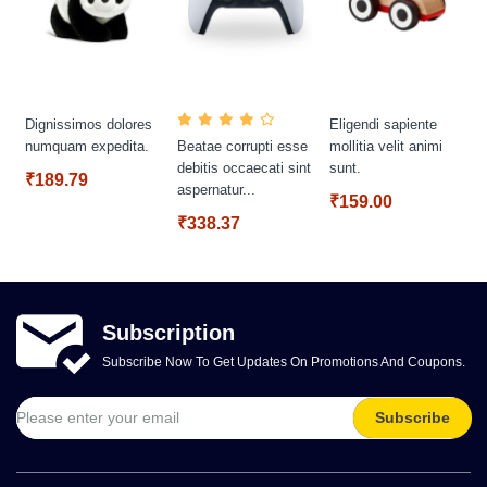
Dignissimos dolores
Eligendi sapiente
numquam expedita.
Beatae corrupti esse
mollitia velit animi
debitis occaecati sint
sunt.
₹189.79
aspernatur...
₹159.00
₹338.37
Subscription
Subscribe Now To Get Updates On Promotions And Coupons.
Subscribe