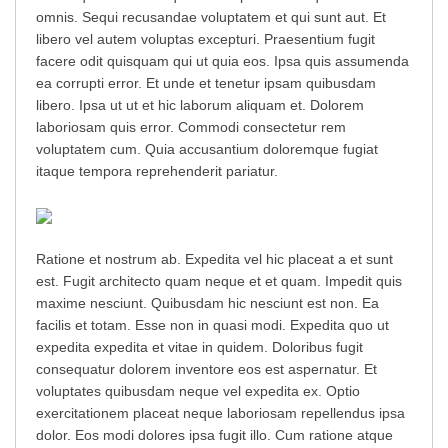
omnis. Sequi recusandae voluptatem et qui sunt aut. Et
libero vel autem voluptas excepturi. Praesentium fugit
facere odit quisquam qui ut quia eos. Ipsa quis assumenda
ea corrupti error. Et unde et tenetur ipsam quibusdam
libero. Ipsa ut ut et hic laborum aliquam et. Dolorem
laboriosam quis error. Commodi consectetur rem
voluptatem cum. Quia accusantium doloremque fugiat
itaque tempora reprehenderit pariatur.
Ratione et nostrum ab. Expedita vel hic placeat a et sunt
est. Fugit architecto quam neque et et quam. Impedit quis
maxime nesciunt. Quibusdam hic nesciunt est non. Ea
facilis et totam. Esse non in quasi modi. Expedita quo ut
expedita expedita et vitae in quidem. Doloribus fugit
consequatur dolorem inventore eos est aspernatur. Et
voluptates quibusdam neque vel expedita ex. Optio
exercitationem placeat neque laboriosam repellendus ipsa
dolor. Eos modi dolores ipsa fugit illo. Cum ratione atque