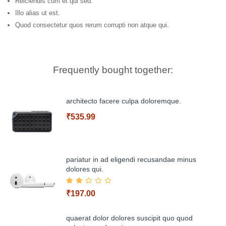
Reiciendis cum et qui sed.
Illo alias ut est.
Quod consectetur quos rerum corrupti non atque qui.
Frequently bought together:
architecto facere culpa doloremque.
₹535.99
pariatur in ad eligendi recusandae minus
dolores qui.
Add to Cart
₹197.00
quaerat dolor dolores suscipit quo quod