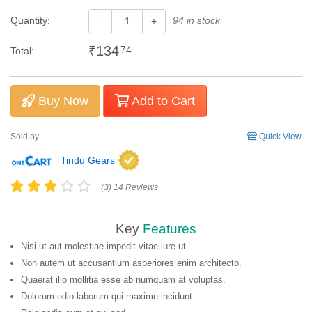
Quantity:
94 in stock
-
+
₹134
74
Total:
Buy Now
Add to Cart
Sold by
Quick View
Tindu Gears
(3) 14 Reviews
Key
Features
Nisi ut aut molestiae impedit vitae iure ut.
Non autem ut accusantium asperiores enim architecto.
Quaerat illo mollitia esse ab numquam at voluptas.
Dolorum odio laborum qui maxime incidunt.