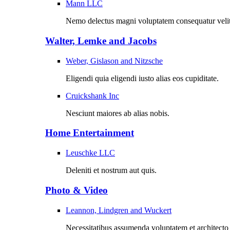
Mann LLC
Nemo delectus magni voluptatem consequatur velit
Walter, Lemke and Jacobs
Weber, Gislason and Nitzsche
Eligendi quia eligendi iusto alias eos cupiditate.
Cruickshank Inc
Nesciunt maiores ab alias nobis.
Home Entertainment
Leuschke LLC
Deleniti et nostrum aut quis.
Photo & Video
Leannon, Lindgren and Wuckert
Necessitatibus assumenda voluptatem et architecto 