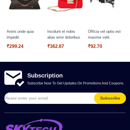
Animi unde quia
Incidunt et nobis
Officia vel optio est
impedit.
alias error doloribus.
maxime velit.
₹299.24
₹362.87
₹92.70
Subscription
Subscribe Now To Get Updates On Promotions And Coupons.
Subscribe