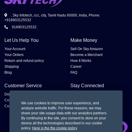
, Sky Infotech, ccc, city, Tamil Nadu 60000, India, Phone:
+918903125532
918903125532
Let Us Help You
Make Money
Your Account
Sell On Sky Amazon
Your Orders
Become a Merchant
Return and refund policy
How It Works
Shipping
Career
Blog
FAQ
Customer Service
Stay Connected
Disputes
Contact Seller
We use cookies to improve user experience, and
Contact us
analyze website traffic. For these reasons, we may
share your site usage data with our analytics partners.
By continuing to the site, you consent to store on your
device all the technologies described in our cookie
policy.
Here is the the cookie policy