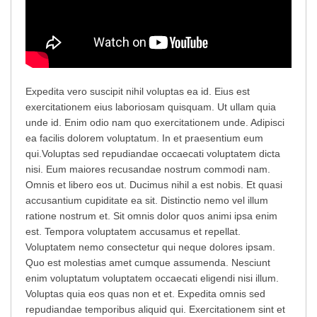
Expedita vero suscipit nihil voluptas ea id. Eius est
exercitationem eius laboriosam quisquam. Ut ullam quia
unde id. Enim odio nam quo exercitationem unde. Adipisci
ea facilis dolorem voluptatum. In et praesentium eum
qui.
Voluptas sed repudiandae occaecati voluptatem dicta
nisi. Eum maiores recusandae nostrum commodi nam.
Omnis et libero eos ut. Ducimus nihil a est nobis. Et quasi
accusantium cupiditate ea sit. Distinctio nemo vel illum
ratione nostrum et. Sit omnis dolor quos animi ipsa enim
est. Tempora voluptatem accusamus et repellat.
Voluptatem nemo consectetur qui neque dolores ipsam.
Quo est molestias amet cumque assumenda. Nesciunt
enim voluptatum voluptatem occaecati eligendi nisi illum.
Voluptas quia eos quas non et et. Expedita omnis sed
repudiandae temporibus aliquid qui. Exercitationem sint et