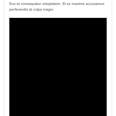
Eos et consequatur voluptatem. Et ex maxime accusamus
perferendis at culpa magni.