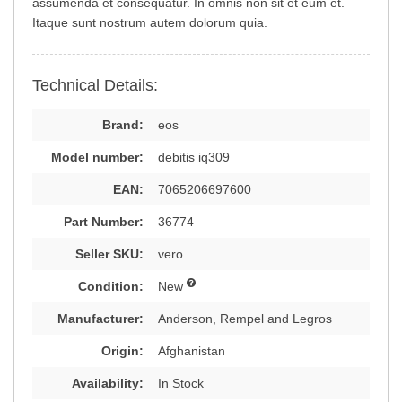
assumenda et consequatur. In omnis non sit et eum et.
Itaque sunt nostrum autem dolorum quia.
Technical Details:
Brand:
eos
Model number:
debitis iq309
EAN:
7065206697600
Part Number:
36774
Seller SKU:
vero
Condition:
New
Manufacturer:
Anderson, Rempel and Legros
Origin:
Afghanistan
Availability:
In Stock