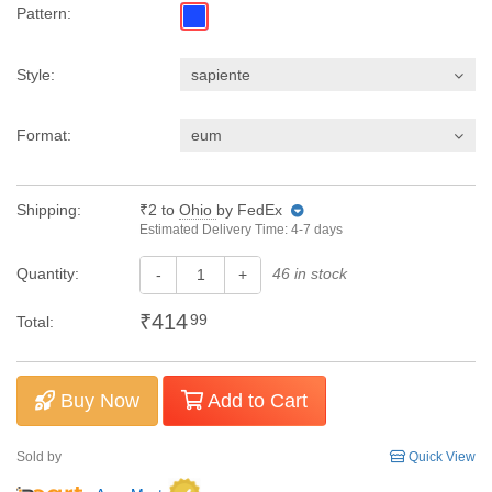
Pattern:
Style:
sapiente
Format:
eum
Shipping:
₹2
to
Ohio
by FedEx
Estimated Delivery Time: 4-7 days
Quantity:
46 in stock
-
+
₹414
99
Total:
Buy Now
Add to Cart
Sold by
Quick View