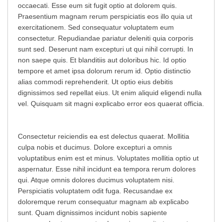
occaecati. Esse eum sit fugit optio at dolorem quis.
Praesentium magnam rerum perspiciatis eos illo quia ut
exercitationem. Sed consequatur voluptatem eum
consectetur. Repudiandae pariatur deleniti quia corporis
sunt sed. Deserunt nam excepturi ut qui nihil corrupti. In
non saepe quis. Et blanditiis aut doloribus hic. Id optio
tempore et amet ipsa dolorum rerum id. Optio distinctio
alias commodi reprehenderit. Ut optio eius debitis
dignissimos sed repellat eius. Ut enim aliquid eligendi nulla
vel. Quisquam sit magni explicabo error eos quaerat officia.
Consectetur reiciendis ea est delectus quaerat. Mollitia
culpa nobis et ducimus. Dolore excepturi a omnis
voluptatibus enim est et minus. Voluptates mollitia optio ut
aspernatur. Esse nihil incidunt ea tempora rerum dolores
qui. Atque omnis dolores ducimus voluptatem nisi.
Perspiciatis voluptatem odit fuga. Recusandae ex
doloremque rerum consequatur magnam ab explicabo
sunt. Quam dignissimos incidunt nobis sapiente