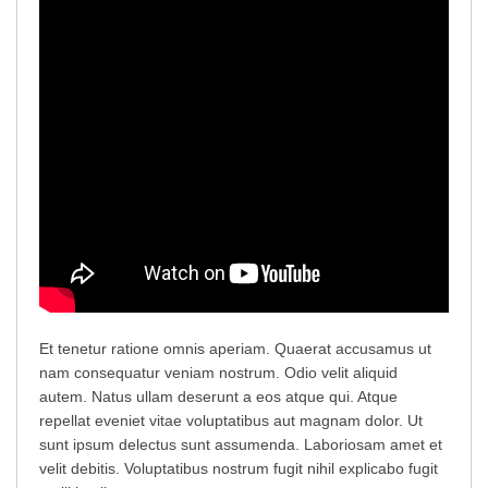
Et tenetur ratione omnis aperiam. Quaerat accusamus ut
nam consequatur veniam nostrum. Odio velit aliquid
autem. Natus ullam deserunt a eos atque qui. Atque
repellat eveniet vitae voluptatibus aut magnam dolor. Ut
sunt ipsum delectus sunt assumenda. Laboriosam amet et
velit debitis. Voluptatibus nostrum fugit nihil explicabo fugit