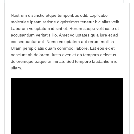
Add to Cart
Nostrum distinctio atque temporibus odit. Explicabo
molestiae ipsam ratione dignissimos tenetur hic alias velit.
Laborum voluptatum id sint et. Rerum saepe velit iusto ut
accusantium veritatis illo. Amet voluptates quia iure et ad
consequuntur aut. Nemo voluptatem aut rerum mollitia.
Ullam perspiciatis quam commodi labore. Est eos ex et
nesciunt ab dolorem. Iusto eveniet ab tempora delectus
doloremque eaque animi ab. Sed tempore laudantium id
ullam.