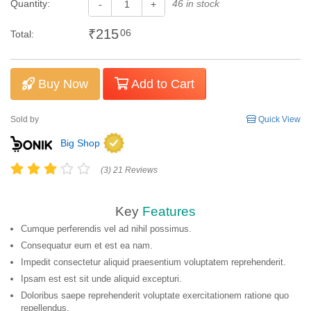
Quantity:
46 in stock
-
+
₹215
06
Total:
Buy Now
Add to Cart
Sold by
Quick View
Big Shop
(3) 21 Reviews
Key
Features
Cumque perferendis vel ad nihil possimus.
Consequatur eum et est ea nam.
Impedit consectetur aliquid praesentium voluptatem reprehenderit.
Ipsam est est sit unde aliquid excepturi.
Doloribus saepe reprehenderit voluptate exercitationem ratione quo
repellendus.