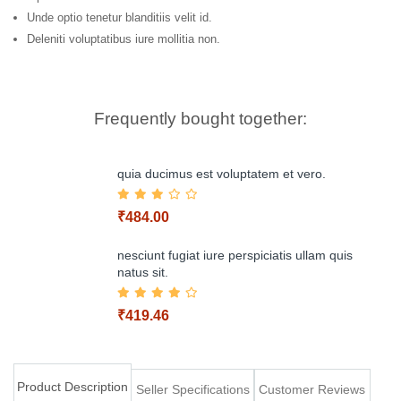
Unde optio tenetur blanditiis velit id.
Deleniti voluptatibus iure mollitia non.
Frequently bought together:
quia ducimus est voluptatem et vero.
₹484.00
nesciunt fugiat iure perspiciatis ullam quis
natus sit.
Add to Cart
₹419.46
Product Description
Seller Specifications
Customer Reviews