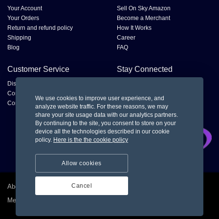
Your Account
Sell On Sky Amazon
Your Orders
Become a Merchant
Return and refund policy
How It Works
Shipping
Career
Blog
FAQ
Customer Service
Stay Connected
Disputes
Contact Seller
We use cookies to improve user experience, and
Contact us
analyze website traffic. For these reasons, we may
share your site usage data with our analytics partners.
By continuing to the site, you consent to store on your
device all the technologies described in our cookie
policy.
Here is the the cookie policy
Allow cookies
Cancel
About us
Privacy policy
Terms and condition for customer
Merchant Dashboard