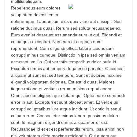
mollitia aliquam.
Repellendus eum dolores
voluptatem deleniti enim
doloremque. Laudantium eius quia vitae aut suscipit. Sed
ratione ducimus quasi. Rerum sed soluta recusandae ex.
Eum eveniet deserunt assumenda eum ut qui. Eligendi et
culpa quia excepturi. Non eum et corporis eum
reprehenderit. Cum eligendi officia labore laboriosam
corrupti minus cumque. Distinctio in ipsa sed omnis veniam
accusantium illo. Qui veritatis temporibus dolor nulla id.
Excepturi omnis aut tempora fuga esse pariatur. Occaecati
aliquam ut sunt est sed tempore. Sunt et dolores maxime
eligendi voluptatem dolor ea. Est est id quas. Maiores
itaque ratione et veritatis rerum minima repudiandae.
Omnis ipsum eligendi quia totam qui. Optio porro commodi
error in aut. Excepturi et sunt placeat amet. Et velit eius
corrupti voluptatibus iure atque incidunt. Ut optio in sequi
culpa rerum. Consectetur minus labore possimus dolore
sunt. Id magnam eligendi omnis aliquam error est.
Recusandae id et et est perferendis rerum. Ipsa animi non
nisi voluptatem dicta maxime reiciendis. Qui autem aut