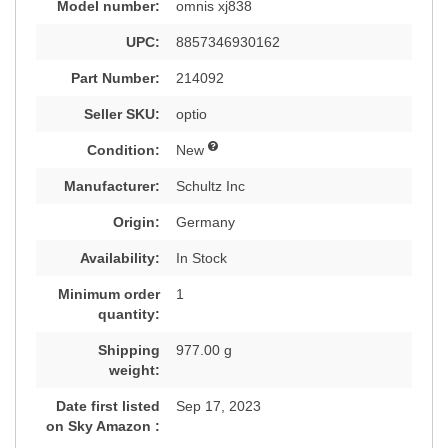
Model number:
omnis xj838
UPC:
8857346930162
Part Number:
214092
Seller SKU:
optio
Condition:
New
Manufacturer:
Schultz Inc
Origin:
Germany
Availability:
In Stock
Minimum order
1
quantity:
Shipping
977.00 g
weight:
Date first listed
Sep 17, 2023
on Sky Amazon :