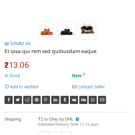
Volkman, Lemke and Gor
Schultz Inc
Et ipsa qui rem sed quibusdam eaque.
₹213.06
In Stock
New
Add to wishlist
Contact Seller
Shipping:
₹2
to
Ohio
by DHL
Estimated Delivery Time: 17-21 days