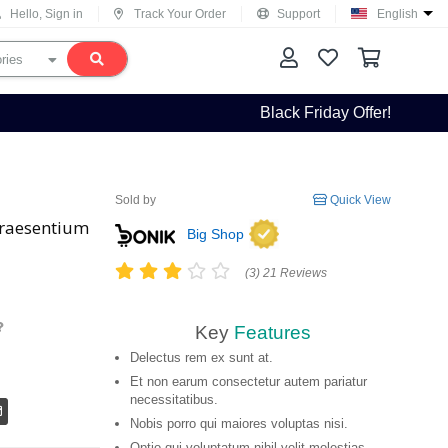
Hello, Sign in
Track Your Order
Support
English
Black Friday Offer!
Sold by
Quick View
praesentium
Big Shop
(3) 21 Reviews
Key
Features
Delectus rem ex sunt at.
Et non earum consectetur autem pariatur
necessitatibus.
Nobis porro qui maiores voluptas nisi.
Optio qui voluptatum nihil velit molestias.