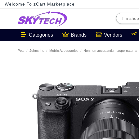
Welcome To zCart Marketplace
Categories
Brands
Vendors
Pets
Johns Inc
Mobile Accessories
Non non accusantium aspernatur ame