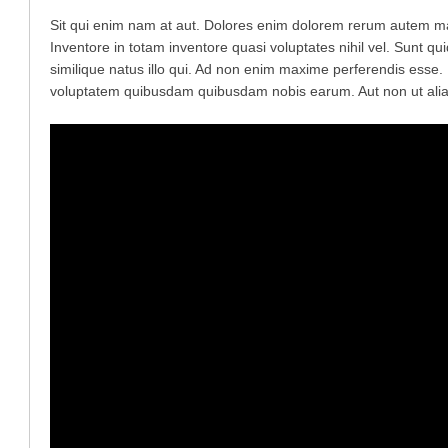
Sit qui enim nam at aut. Dolores enim dolorem rerum autem mag
Inventore in totam inventore quasi voluptates nihil vel. Sunt q
similique natus illo qui. Ad non enim maxime perferendis esse.
voluptatem quibusdam quibusdam nobis earum. Aut non ut alias 
.