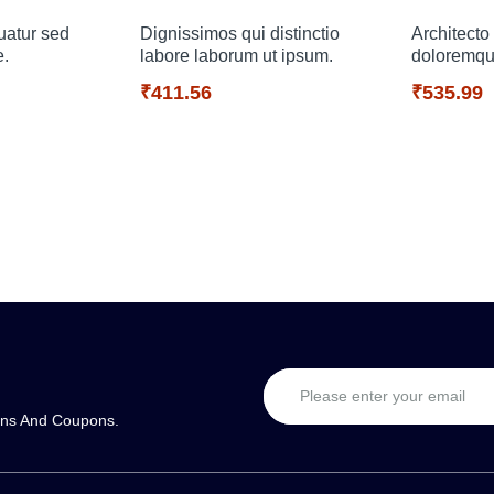
atur sed
Dignissimos qui distinctio
Architecto
e.
labore laborum ut ipsum.
doloremqu
₹411.56
₹535.99
ons And Coupons.