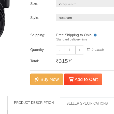
Size:
voluptatum
Style:
nostrum
Shipping:
Free Shipping
to
Ohio
Standard delivery time
Quantity:
72 in stock
-
+
₹315
94
Total:
Buy Now
Add to Cart
PRODUCT DESCRIPTION
SELLER SPECIFICATIONS