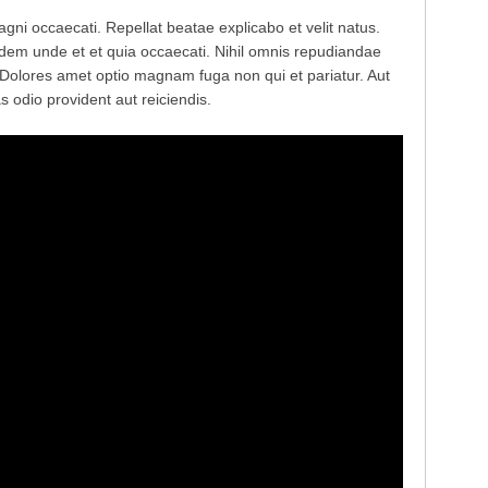
ni occaecati. Repellat beatae explicabo et velit natus.
uidem unde et et quia occaecati. Nihil omnis repudiandae
 Dolores amet optio magnam fuga non qui et pariatur. Aut
odio provident aut reiciendis.