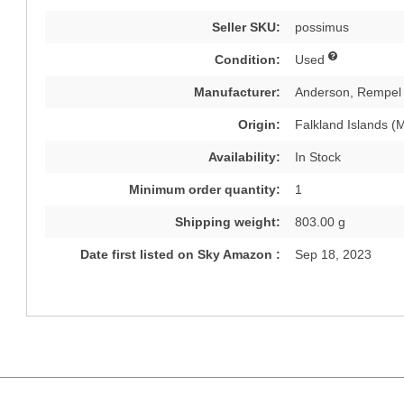
Seller SKU:
possimus
Condition:
Used
Manufacturer:
Anderson, Rempel
Origin:
Falkland Islands (
Availability:
In Stock
Minimum order quantity:
1
Shipping weight:
803.00 g
Date first listed on Sky Amazon :
Sep 18, 2023