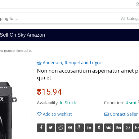
Sell On Sky Amazon
t praesentium qui et.
Anderson, Rempel and Legros
Non non accusantium aspernatur amet 
qui et.
₹315.94
Availability:
In Stock
Condition:
Used
Add to wishlist
Contact Seller