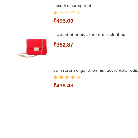
dicta hic cumque et.
₹405.00
incidunt et nobis alias error doloribus.
₹362.87
Add to Cart
eum rerum eligendi omnis facere dolor odit
₹436.48
Add to Cart
Add to Cart