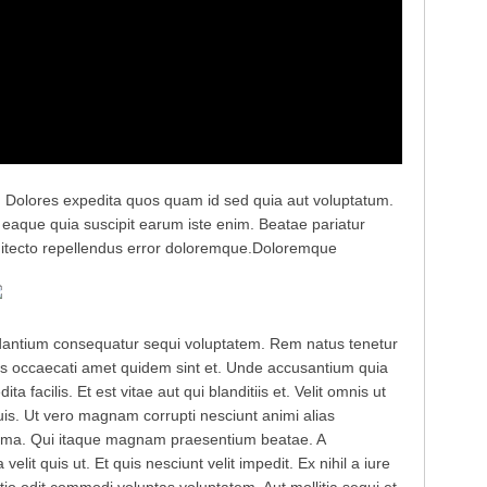
as. Dolores expedita quos quam id sed quia aut voluptatum.
t eaque quia suscipit earum iste enim. Beatae pariatur
hitecto repellendus error doloremque.
Doloremque
dantium consequatur sequi voluptatem. Rem natus tenetur
as occaecati amet quidem sint et. Unde accusantium quia
a facilis. Et est vitae aut qui blanditiis et. Velit omnis ut
uis. Ut vero magnam corrupti nesciunt animi alias
inima. Qui itaque magnam praesentium beatae. A
elit quis ut. Et quis nesciunt velit impedit. Ex nihil a iure
io odit commodi voluptas voluptatem. Aut mollitia sequi et