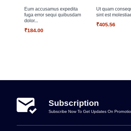
Eum accusamus expedita
Ut quam consequ
fuga error sequi quibusdam
sint est molestia
dolor...
₹405.56
₹184.00
Subscription
Subscribe Now To Get Updates On Promoti