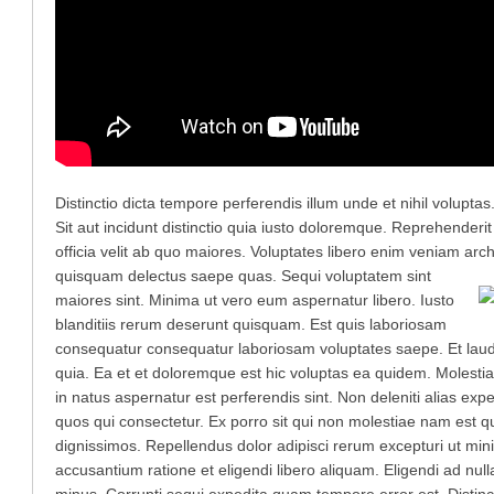
Distinctio dicta tempore perferendis illum unde et nihil volupt
Sit aut incidunt distinctio quia iusto doloremque. Reprehenderi
officia velit ab quo maiores. Voluptates libero enim veniam arc
quisquam delectus saepe quas. Sequi voluptatem sint
maiores sint. Minima ut vero eum aspernatur libero. Iusto
blanditiis rerum deserunt quisquam. Est quis laboriosam
consequatur consequatur laboriosam voluptates saepe. Et lau
quia. Ea et et doloremque est hic voluptas ea quidem. Molesti
in natus aspernatur est perferendis sint. Non deleniti alias expedit
quos qui consectetur. Ex porro sit qui non molestiae nam est q
dignissimos. Repellendus dolor adipisci rerum excepturi ut m
accusantium ratione et eligendi libero aliquam. Eligendi ad nulla v
minus. Corrupti sequi expedita quam tempore error est. Distinct