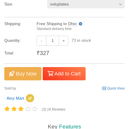
Size:
voluptates
Shipping:
Free Shipping
to
Ohio
Standard delivery time
Quantity:
73 in stock
-
+
₹327
Total:
Buy Now
Add to Cart
Sold by
Quick View
Amz Mart
(3) 16 Reviews
Key
Features