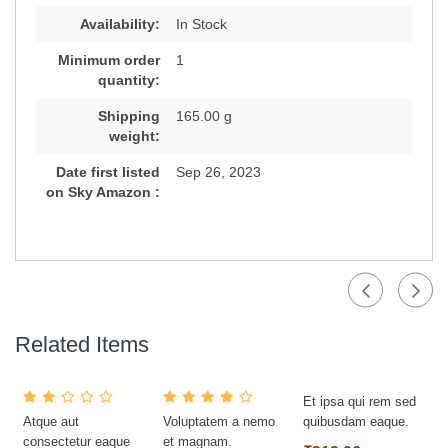
Availability:
In Stock
Minimum order
1
quantity:
Shipping
165.00 g
weight:
Date first listed
Sep 26, 2023
on Sky Amazon :
Related Items
Et ipsa qui rem sed
Atque aut
Voluptatem a nemo
quibusdam eaque.
consectetur eaque
et magnam.