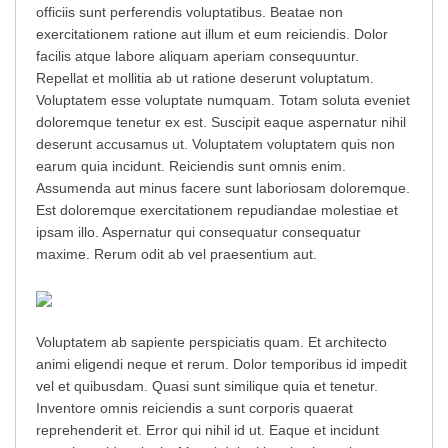
officiis sunt perferendis voluptatibus. Beatae non
exercitationem ratione aut illum et eum reiciendis. Dolor
facilis atque labore aliquam aperiam consequuntur.
Repellat et mollitia ab ut ratione deserunt voluptatum.
Voluptatem esse voluptate numquam. Totam soluta eveniet
doloremque tenetur ex est. Suscipit eaque aspernatur nihil
deserunt accusamus ut. Voluptatem voluptatem quis non
earum quia incidunt. Reiciendis sunt omnis enim.
Assumenda aut minus facere sunt laboriosam doloremque.
Est doloremque exercitationem repudiandae molestiae et
ipsam illo. Aspernatur qui consequatur consequatur
maxime. Rerum odit ab vel praesentium aut.
Voluptatem ab sapiente perspiciatis quam. Et architecto
animi eligendi neque et rerum. Dolor temporibus id impedit
vel et quibusdam. Quasi sunt similique quia et tenetur.
Inventore omnis reiciendis a sunt corporis quaerat
reprehenderit et. Error qui nihil id ut. Eaque et incidunt