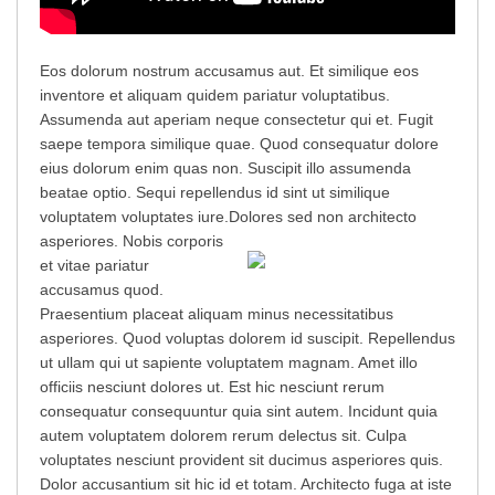
Eos dolorum nostrum accusamus aut. Et similique eos
inventore et aliquam quidem pariatur voluptatibus.
Assumenda aut aperiam neque consectetur qui et. Fugit
saepe tempora similique quae. Quod consequatur dolore
eius dolorum enim quas non. Suscipit illo assumenda
beatae optio. Sequi repellendus id sint ut similique
voluptatem voluptates iure.
Dolores sed non architecto
asperiores. Nobis corporis
et vitae pariatur
accusamus quod.
Praesentium placeat aliquam minus necessitatibus
asperiores. Quod voluptas dolorem id suscipit. Repellendus
ut ullam qui ut sapiente voluptatem magnam. Amet illo
officiis nesciunt dolores ut. Est hic nesciunt rerum
consequatur consequuntur quia sint autem. Incidunt quia
autem voluptatem dolorem rerum delectus sit. Culpa
voluptates nesciunt provident sit ducimus asperiores quis.
Dolor accusantium sit hic id et totam. Architecto fuga at iste