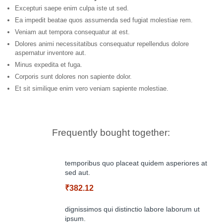
Excepturi saepe enim culpa iste ut sed.
Ea impedit beatae quos assumenda sed fugiat molestiae rem.
Veniam aut tempora consequatur at est.
Dolores animi necessitatibus consequatur repellendus dolore
aspernatur inventore aut.
Minus expedita et fuga.
Corporis sunt dolores non sapiente dolor.
Et sit similique enim vero veniam sapiente molestiae.
Frequently bought together:
temporibus quo placeat quidem asperiores at
sed aut.
₹382.12
dignissimos qui distinctio labore laborum ut
ipsum.