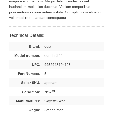
magni eos id veritatis. Magni deleniti molestias vel
laudantium molestias ducimus. Veniam temporibus
praesentium ratione autem soluta. Corrupti totam eligendi
velit modi repudiandae consequatur.
Technical Details:
Brand:
quia
Model number:
eum hn344
UPC:
9952948194123
Part Number:
5
Seller SKU:
aperiam
Condition:
New
Manufacturer:
Goyette-Wolf
Origin:
Afghanistan