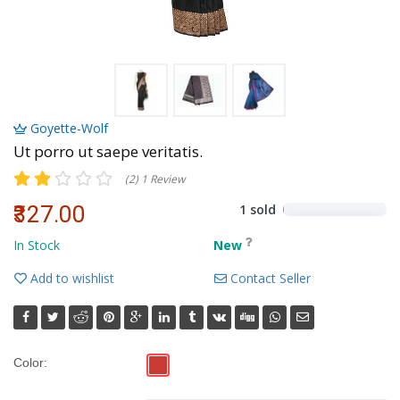
Volkman, Lemke and Gor
Goyette-Wolf
Ut porro ut saepe veritatis.
(2) 1 Review
₹327.00
1 sold
In Stock
New
Add to wishlist
Contact Seller
Color: