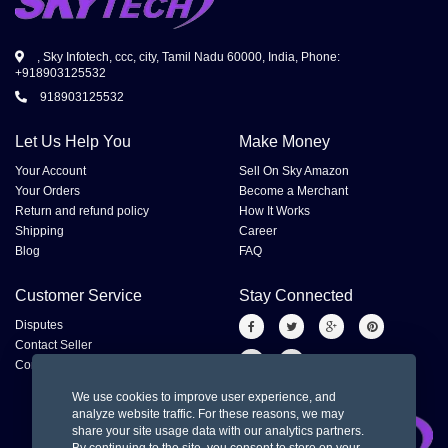
, Sky Infotech, ccc, city, Tamil Nadu 60000, India, Phone:
+918903125532
918903125532
Let Us Help You
Make Money
Your Account
Sell On Sky Amazon
Your Orders
Become a Merchant
Return and refund policy
How It Works
Shipping
Career
Blog
FAQ
Customer Service
Stay Connected
Disputes
Contact Seller
Contact us
We use cookies to improve user experience, and
analyze website traffic. For these reasons, we may
share your site usage data with our analytics partners.