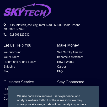
, Sky Infotech, ccc, city, Tamil Nadu 60000, India, Phone:
+918903125532
918903125532
Let Us Help You
Make Money
Your Account
Sell On Sky Amazon
Your Orders
Become a Merchant
Return and refund policy
How It Works
Shipping
Career
Blog
FAQ
Customer Service
Stay Connected
Disputes
Contact Seller
We use cookies to improve user experience, and
Contact us
analyze website traffic. For these reasons, we may
share your site usage data with our analytics partners.