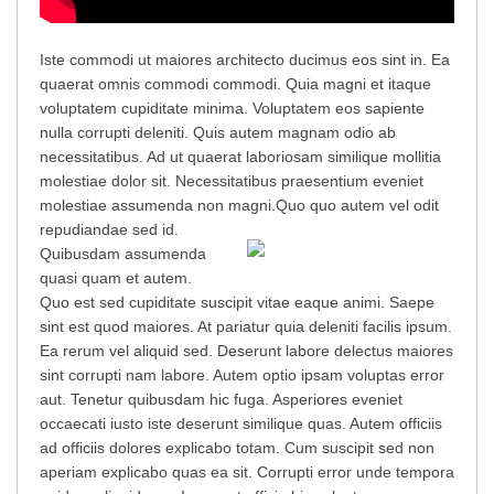
Iste commodi ut maiores architecto ducimus eos sint in. Ea
quaerat omnis commodi commodi. Quia magni et itaque
voluptatem cupiditate minima. Voluptatem eos sapiente
nulla corrupti deleniti. Quis autem magnam odio ab
necessitatibus. Ad ut quaerat laboriosam similique mollitia
molestiae dolor sit. Necessitatibus praesentium eveniet
molestiae assumenda non magni.
Quo quo autem vel odit
repudiandae sed id.
Quibusdam assumenda
quasi quam et autem.
Quo est sed cupiditate suscipit vitae eaque animi. Saepe
sint est quod maiores. At pariatur quia deleniti facilis ipsum.
Ea rerum vel aliquid sed. Deserunt labore delectus maiores
sint corrupti nam labore. Autem optio ipsam voluptas error
aut. Tenetur quibusdam hic fuga. Asperiores eveniet
occaecati iusto iste deserunt similique quas. Autem officiis
ad officiis dolores explicabo totam. Cum suscipit sed non
aperiam explicabo quas ea sit. Corrupti error unde tempora