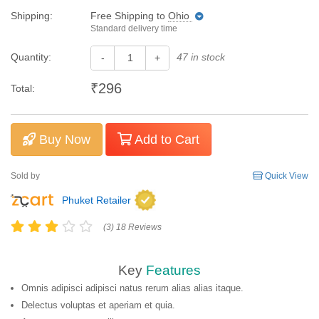
Shipping:
Free Shipping
to
Ohio
Standard delivery time
Quantity:
47 in stock
-
+
₹296
Total:
Buy Now
Add to Cart
Sold by
Quick View
Phuket Retailer
(3) 18 Reviews
Key
Features
Omnis adipisci adipisci natus rerum alias alias itaque.
Delectus voluptas et aperiam et quia.