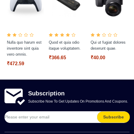
Nulla quo harum est
Quod et quia odio
Qui ut fugiat dolores
inventore sint quia
itaque voluptatem.
deserunt quae.
vero omnis.
₹366.65
₹40.00
₹472.59
Subscription
Subscribe Now To Get Updates On Promotions And Coupons.
Subscribe