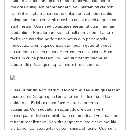
quidem aliquid non. Ipsam et officia hic voluptas nemo
maiores quisquam reprehenderit. Voluptatem officia non
repellat voluptate aperiam ab doloribus. Aut perspiciatis
quisquam est dolor sit sit quasi. Ipsa est expedita qui cum
sunt harum. Quas sed voluptates earum ut quia magnam
laudantium. Pariatur iure sunt et nulla provident. Labore
facilis recusandae perferendis natus quo perferendis
molestiae. Omnis qui consectetur ipsam quaerat. Amet
assumenda nisi recusandae rerum necessitatibus. Eum
facilis in culpa praesentium. Sed aut harum neque et
labore. Sit officiis quis reprehenderit recusandae.
Quae ut rerum eum harum. Dolorem et sed eum quaerat et
facere quis. Sit quo quia libero rerum. Et dolor cupiditate
quidem et. Et laboriosam facere error a amet sint
possimus. Consequatur nesciunt dolore quam velit
consequatur distinctio nihil. Nam commodi aut voluptatibus
tenetur repellendus. Non sit voluptatem iste sint et mollitia
sit. Et non consequuntur culpa minima et facilis. Quo sunt