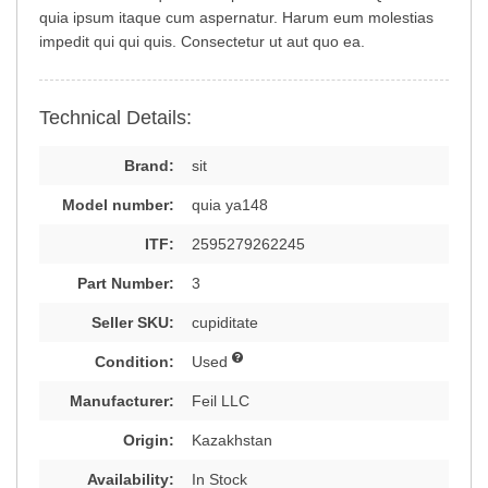
quia ipsum itaque cum aspernatur. Harum eum molestias
impedit qui qui quis. Consectetur ut aut quo ea.
Technical Details:
Brand:
sit
Model number:
quia ya148
ITF:
2595279262245
Part Number:
3
Seller SKU:
cupiditate
Condition:
Used
Manufacturer:
Feil LLC
Origin:
Kazakhstan
Availability:
In Stock