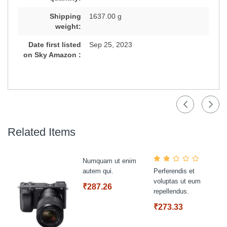
Shipping
1637.00 g
weight:
Date first listed
Sep 25, 2023
on Sky Amazon :
Related Items
Numquam ut enim
autem qui.
Perferendis et
voluptas ut eum
₹287.26
repellendus.
₹273.33