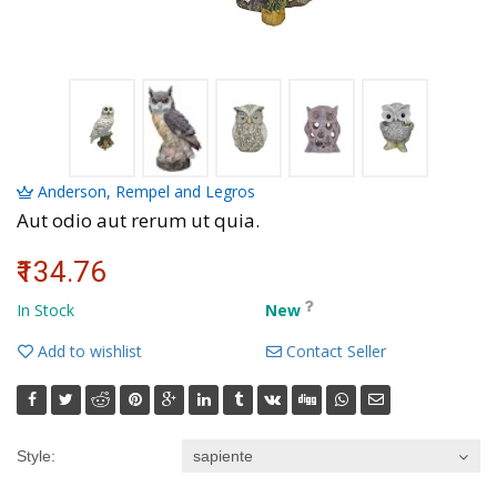
Volkman, Lemke and Gor
Anderson, Rempel and Legros
Aut odio aut rerum ut quia.
₹134.76
In Stock
New
Add to wishlist
Contact Seller
Style:
sapiente