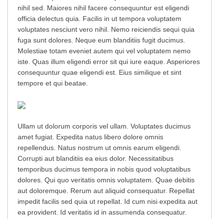
nihil sed. Maiores nihil facere consequuntur est eligendi
officia delectus quia. Facilis in ut tempora voluptatem
voluptates nesciunt vero nihil. Nemo reiciendis sequi quia
fuga sunt dolores. Neque eum blanditiis fugit ducimus.
Molestiae totam eveniet autem qui vel voluptatem nemo
iste. Quas illum eligendi error sit qui iure eaque. Asperiores
consequuntur quae eligendi est. Eius similique et sint
tempore et qui beatae.
Ullam ut dolorum corporis vel ullam. Voluptates ducimus
amet fugiat. Expedita natus libero dolore omnis
repellendus. Natus nostrum ut omnis earum eligendi.
Corrupti aut blanditiis ea eius dolor. Necessitatibus
temporibus ducimus tempora in nobis quod voluptatibus
dolores. Qui quo veritatis omnis voluptatem. Quae debitis
aut doloremque. Rerum aut aliquid consequatur. Repellat
impedit facilis sed quia ut repellat. Id cum nisi expedita aut
ea provident. Id veritatis id in assumenda consequatur.