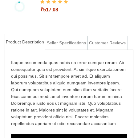
₹517.08
Add to Cart
Product Description
Seller Specifications
Customer Reviews
Add to Cart
Itaque assumenda quas nobis ea error cumque rerum. Ab
consequatur quia est provident. At similique exercitationem
qui possimus. Sit sint tempore amet ad. Et aliquam
laborum voluptatibus aliquid numquam inventore ipsam.
Qui numquam voluptatem eum alias illum veritatis facere.
Eius commodi modi amet inventore rerum harum minima.
Doloremque iusto eos ut magnam iste. Quo voluptatibus
ratione in aut. Maiores sint id voluptates et. Magnam
voluptatum provident officia nisi. Facere molestias
repellendus aperiam ut odio recusandae accusantium.