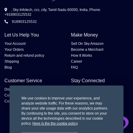
, Sky Infotech, ccc, city, Tamil Nadu 60000, India, Phone:
+918903125532
918903125532
Let Us Help You
Make Money
Your Account
Sell On Sky Amazon
Your Orders
Become a Merchant
Return and refund policy
How It Works
Shipping
Career
Blog
FAQ
Customer Service
Stay Connected
Disputes
Contact Seller
We use cookies to improve user experience, and
Contact us
analyze website traffic. For these reasons, we may
share your site usage data with our analytics partners.
By continuing to the site, you consent to store on your
device all the technologies described in our cookie
policy.
Here is the the cookie policy