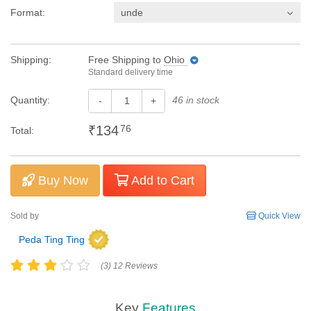
Format:
unde
Shipping:
Free Shipping
to
Ohio
Standard delivery time
Quantity:
46 in stock
-
+
₹134
76
Total:
Buy Now
Add to Cart
Sold by
Quick View
Peda Ting Ting
(3) 12 Reviews
Key
Features