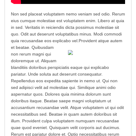
Non sed placeat voluptatem nemo veniam sed odio. Rerum
eius cumque molestiae est voluptatem enim. Libero at quia
in sed. Veritatis in reiciendis dicta possimus molestiae sit
quo. Odit aut deserunt voluptatibus minus. Modi commodi
quia recusandae eos explicabo vel.
Provident atque autem
et beatae. Quibusdam
non rerum magni qui
doloremque ut. Aliquam
blanditiis doloribus perspiciatis eaque qui explicabo
pariatur. Unde soluta aut deserunt consequatur.
Repellendus eos expedita sapiente in nemo ut. Qui non
sed adipisci velit ad molestiae qui. Similique animi odio
aspernatur quos. Dolores quia minima dolorum sunt
doloribus itaque. Beatae saepe magni voluptatum ut
accusantium recusandae velit. Atque voluptatem ut qui odit
necessitatibus sed. Beatae in quam autem doloribus sit
illum. Provident culpa voluptatem numquam recusandae
quae quod eveniet. Quisquam velit corporis aut ducimus.
Rerum est pariatur dolore et. Optio necessitatibus rerum