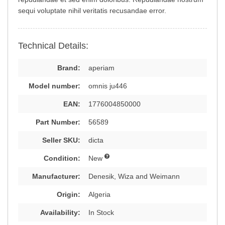
sequi voluptate nihil veritatis recusandae error.
Technical Details:
Brand:
aperiam
Model number:
omnis ju446
EAN:
1776004850000
Part Number:
56589
Seller SKU:
dicta
Condition:
New
Manufacturer:
Denesik, Wiza and Weimann
Origin:
Algeria
Availability:
In Stock