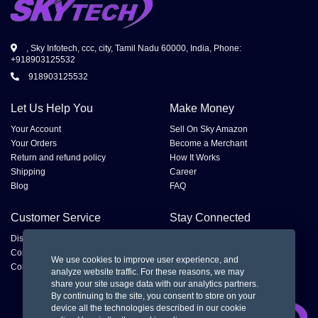
, Sky Infotech, ccc, city, Tamil Nadu 60000, India, Phone:
+918903125532
918903125532
Let Us Help You
Make Money
Your Account
Sell On Sky Amazon
Your Orders
Become a Merchant
Return and refund policy
How It Works
Shipping
Career
Blog
FAQ
Customer Service
Stay Connected
Disputes
Contact Seller
We use cookies to improve user experience, and
Contact us
analyze website traffic. For these reasons, we may
share your site usage data with our analytics partners.
By continuing to the site, you consent to store on your
device all the technologies described in our cookie