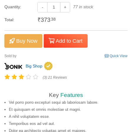
Quantity:
77 in stock
-
+
₹373
38
Total:
Buy Now
Add to Cart
Sold by
Quick View
Big Shop
(3) 21 Reviews
Key
Features
Vel porro porro excepturi sequi ab laboriosam labore.
Et quisquam et omnis molestiae ut magni.
A nihil voluptatem esse.
Temporibus eos ad vel aut.
Dolor ea architecto voluptas amet et maiores.