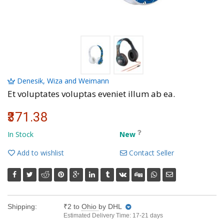
Volkman, Lemke and Gor
Denesik, Wiza and Weimann
Et voluptates voluptas eveniet illum ab ea.
₹371.38
In Stock
New
Add to wishlist
Contact Seller
Shipping:
₹2
to
Ohio
by DHL
Estimated Delivery Time: 17-21 days