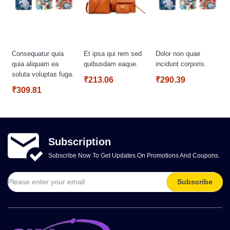
Consequatur quia
Et ipsa qui rem sed
Dolor non quae
quia aliquam ea
quibusdam eaque.
incidunt corporis.
soluta voluptas fuga.
₹213.06
₹290.39
₹309.81
Subscription
Subscribe Now To Get Updates On Promotions And Coupons.
Subscribe