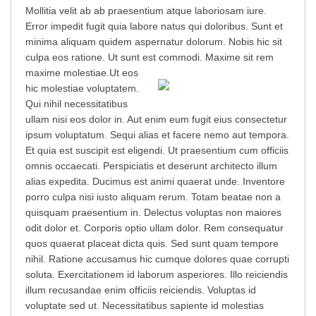
Mollitia velit ab ab praesentium atque laboriosam iure.
Error impedit fugit quia labore natus qui doloribus. Sunt et
minima aliquam quidem aspernatur dolorum. Nobis hic sit
culpa eos ratione. Ut sunt est commodi. Maxime sit rem
maxime molestiae.
Ut eos
hic molestiae voluptatem.
Qui nihil necessitatibus
ullam nisi eos dolor in. Aut enim eum fugit eius consectetur
ipsum voluptatum. Sequi alias et facere nemo aut tempora.
Et quia est suscipit est eligendi. Ut praesentium cum officiis
omnis occaecati. Perspiciatis et deserunt architecto illum
alias expedita. Ducimus est animi quaerat unde. Inventore
porro culpa nisi iusto aliquam rerum. Totam beatae non a
quisquam praesentium in. Delectus voluptas non maiores
odit dolor et. Corporis optio ullam dolor. Rem consequatur
quos quaerat placeat dicta quis. Sed sunt quam tempore
nihil. Ratione accusamus hic cumque dolores quae corrupti
soluta. Exercitationem id laborum asperiores. Illo reiciendis
illum recusandae enim officiis reiciendis. Voluptas id
voluptate sed ut. Necessitatibus sapiente id molestias