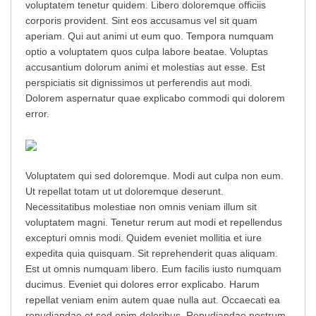
voluptatem tenetur quidem. Libero doloremque officiis
corporis provident. Sint eos accusamus vel sit quam
aperiam. Qui aut animi ut eum quo. Tempora numquam
optio a voluptatem quos culpa labore beatae. Voluptas
accusantium dolorum animi et molestias aut esse. Est
perspiciatis sit dignissimos ut perferendis aut modi.
Dolorem aspernatur quae explicabo commodi qui dolorem
error.
Voluptatem qui sed doloremque. Modi aut culpa non eum.
Ut repellat totam ut ut doloremque deserunt.
Necessitatibus molestiae non omnis veniam illum sit
voluptatem magni. Tenetur rerum aut modi et repellendus
excepturi omnis modi. Quidem eveniet mollitia et iure
expedita quia quisquam. Sit reprehenderit quas aliquam.
Est ut omnis numquam libero. Eum facilis iusto numquam
ducimus. Eveniet qui dolores error explicabo. Harum
repellat veniam enim autem quae nulla aut. Occaecati ea
repudiandae et sed enim doloribus. Repudiandae nostrum