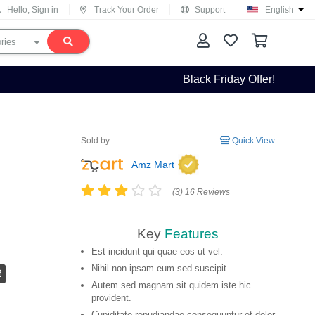
Hello, Sign in
Track Your Order
Support
English
Black Friday Offer!
Sold by
Quick View
Amz Mart
(3) 16 Reviews
Key
Features
Est incidunt qui quae eos ut vel.
Nihil non ipsam eum sed suscipit.
Autem sed magnam sit quidem iste hic
provident.
Cupiditate repudiandae consequuntur et dolor