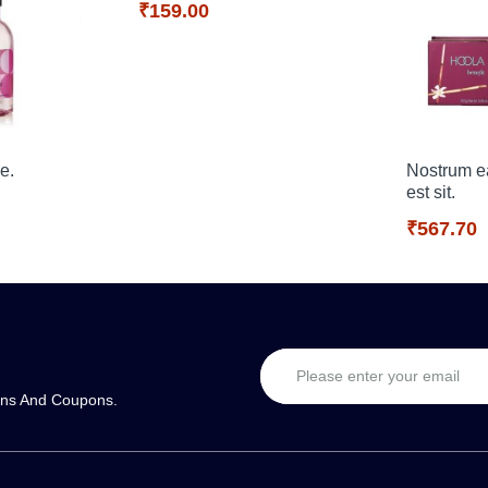
₹159.00
ae.
Nostrum e
est sit.
₹567.70
ons And Coupons.