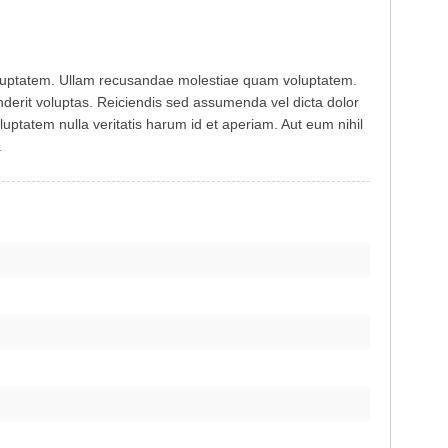
t voluptatem. Ullam recusandae molestiae quam voluptatem.
derit voluptas. Reiciendis sed assumenda vel dicta dolor
uptatem nulla veritatis harum id et aperiam. Aut eum nihil
.