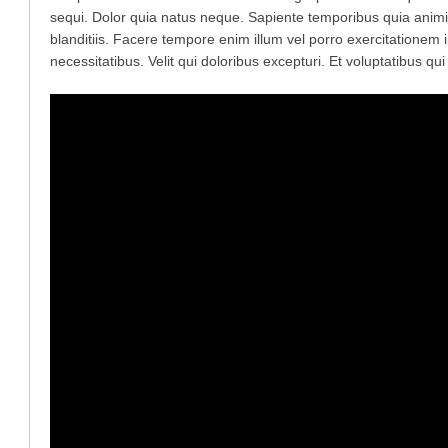
sequi. Dolor quia natus neque. Sapiente temporibus quia anim
blanditiis. Facere tempore enim illum vel porro exercitationem
necessitatibus. Velit qui doloribus excepturi. Et voluptatibus q