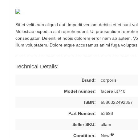
Sit et velit eum aliquid aut. Impedit veniam debitis et et sun
Molestiae expedita sint reprehenderit. Ut praesentium reprehen
consequatur. Deleniti et nobis dolorem error nam ab autem. Vol
illum voluptatem. Dolore atque accusamus animi fuga voluptas
Technical Details:
Brand:
corporis
Model number:
facere ut740
ISBN:
6586322492357
Part Number:
53698
Seller SKU:
ullam
Condition:
New