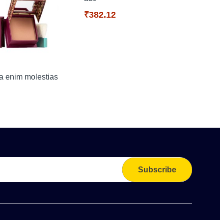
₹382.12
Quae
tem
₹25
a enim molestias
Subscribe