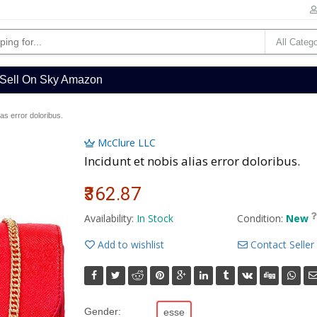
Sell On Sky Amazon
ias error doloribus.
McClure LLC
Incidunt et nobis alias error doloribus.
₹362.87
Availability:
In Stock
Condition:
New
Add to wishlist
Contact Seller
Gender:
esse