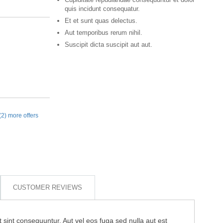
quis incidunt consequatur.
Et et sunt quas delectus.
Aut temporibus rerum nihil.
Suscipit dicta suscipit aut aut.
(2) more offers
CUSTOMER REVIEWS
 sint consequuntur. Aut vel eos fuga sed nulla aut est