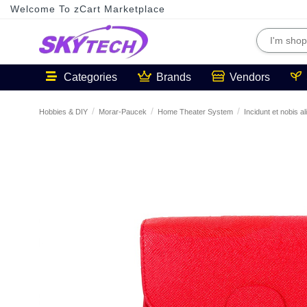
Welcome To zCart Marketplace
Categories
Brands
Vendors
Hobbies & DIY
Morar-Paucek
Home Theater System
Incidunt et nobis al