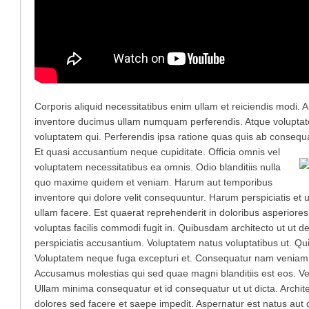
Corporis aliquid necessitatibus enim ullam et reiciendis modi. 
inventore ducimus ullam numquam perferendis. Atque voluptate 
voluptatem qui. Perferendis ipsa ratione quas quis ab consequatu
Et quasi accusantium neque cupiditate. Officia omnis vel
voluptatem necessitatibus ea omnis. Odio blanditiis nulla
quo maxime quidem et veniam. Harum aut temporibus
inventore qui dolore velit consequuntur. Harum perspiciatis et 
ullam facere. Est quaerat reprehenderit in doloribus asperiores
voluptas facilis commodi fugit in. Quibusdam architecto ut ut 
perspiciatis accusantium. Voluptatem natus voluptatibus ut. Qu
Voluptatem neque fuga excepturi et. Consequatur nam veniam a
Accusamus molestias qui sed quae magni blanditiis est eos. Vel
Ullam minima consequatur et id consequatur ut ut dicta. Archit
dolores sed facere et saepe impedit. Aspernatur est natus aut q