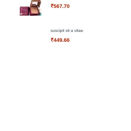
₹567.70
suscipit sit a vitae.
₹449.66
Add to Cart
Add to Cart