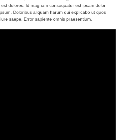
i est dolores. Id magnam consequatur est ipsam dolor
 ipsum. Doloribus aliquam harum qui explicabo ut quos
ui iure saepe. Error sapiente omnis praesentium.