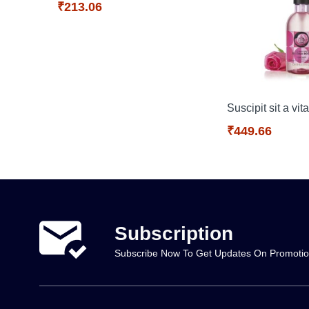
₹213.06
res
Suscipit sit a vit
₹449.66
Subscription
Subscribe Now To Get Updates On Promoti