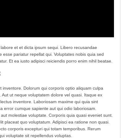
A labore et et dicta ipsum sequi. Libero recusandae
esse pariatur repellat qui. Voluptates nobis quia sed
r. Et ea iusto adipisci reiciendis porro enim nihil beatae.
ut inventore. Dolorum qui corporis optio aliquam culpa
. Aut ut neque voluptatem dolore vel quasi. Itaque ex
delectus inventore. Laboriosam maxime qui quia sint
ia error cumque sapiente aut qui odio laboriosam.
ut molestiae voluptate. Corporis quia quasi eveniet sunt.
it placeat quo voluptatum. Adipisci ea ratione non quasi.
ecto corporis excepturi qui totam temporibus. Rerum
ui voluptate sit repellendus voluptas.