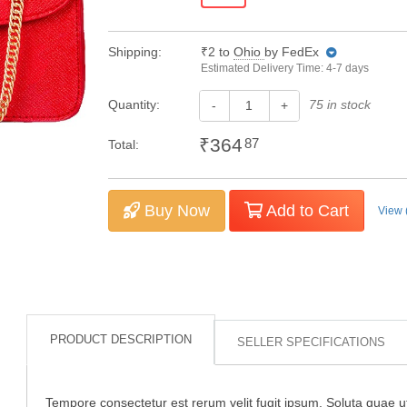
Shipping:
₹2
to
Ohio
by FedEx
Estimated Delivery Time: 4-7 days
Quantity:
75 in stock
-
+
₹364
87
Total:
Buy Now
Add to Cart
View 
PRODUCT DESCRIPTION
SELLER SPECIFICATIONS
Tempore consectetur est rerum velit fugit ipsum. Soluta quae ut