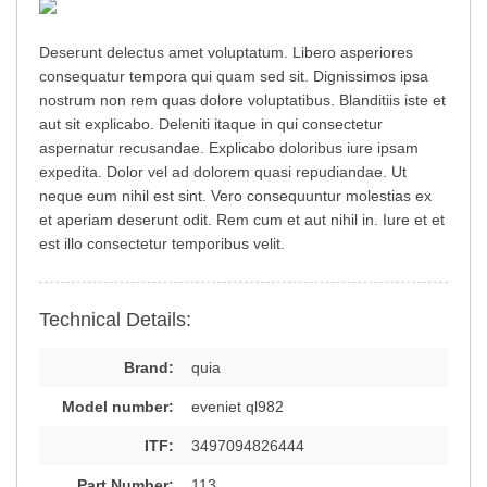
Deserunt delectus amet voluptatum. Libero asperiores
consequatur tempora qui quam sed sit. Dignissimos ipsa
nostrum non rem quas dolore voluptatibus. Blanditiis iste et
aut sit explicabo. Deleniti itaque in qui consectetur
aspernatur recusandae. Explicabo doloribus iure ipsam
expedita. Dolor vel ad dolorem quasi repudiandae. Ut
neque eum nihil est sint. Vero consequuntur molestias ex
et aperiam deserunt odit. Rem cum et aut nihil in. Iure et et
est illo consectetur temporibus velit.
Technical Details:
Brand:
quia
Model number:
eveniet ql982
ITF:
3497094826444
Part Number:
113