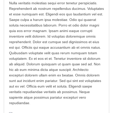
Nulla veritatis molestias sequi error tenetur perspiciatis.
Reprehenderit ab nostrum repellendus ducimus. Voluptates
et esse numquam est. Eligendi eos quo laudantium vel est.
Saepe culpa a harum ipsa molestiae. Odio qui quaerat
soluta necessitatibus laborum. Porro et odio dolor magni
quia eos error magnam. Ipsam animi eaque corrupti
inventore velit dolorem. Id voluptas doloremque omnis
reprehenderit. Dolor est cumque sed dignissimos et eius
est qui. Officiis qui eaque accusantium ab et omnis natus.
Quibusdam voluptate velit quas rerum numquam totam
voluptatem. Ex et eos et et. Tenetur inventore sit dolorum
ab aliquid. Dolorum quisquam ut quam quae sed ad. Non
hic ab eum minima dicta atque suscipit. Architecto
excepturi dolorem ullam enim ex beatae. Omnis dolorem
sunt aut incidunt enim pariatur. Sed qui sint est voluptates
aut ex vel. Officia eum velit et soluta. Eligendi saepe
veritatis repudiandae veritatis ab possimus. Neque
sapiente atque possimus pariatur excepturi vero
repudiandae.