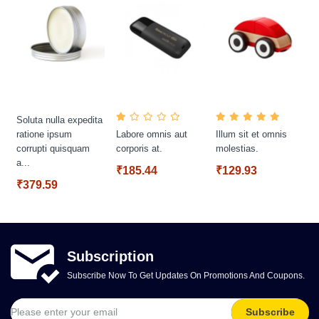
Soluta nulla expedita
ratione ipsum
Labore omnis aut
Illum sit et omnis
corrupti quisquam
corporis at.
molestias.
a...
₹185.44
₹129.93
₹379.59
Subscription
Subscribe Now To Get Updates On Promotions And Coupons.
Subscribe