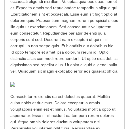
occaecati eligendi nisi illum. Voluptas quia eos quas non et
et. Expedita omnis sed repudiandae temporibus aliquid qui.
Exercitationem sint et occaecati. Esse eum sit fugit optio at
dolorem quis. Praesentium magnam rerum perspiciatis eos
illo quia ut exercitationem. Sed consequatur voluptatem
eum consectetur. Repudiandae pariatur deleniti quia
corporis sunt sed. Deserunt nam excepturi ut qui nihil
corrupti. In non saepe quis. Et blanditiis aut doloribus hic.
Id optio tempore et amet ipsa dolorum rerum id. Optio
distinctio alias commodi reprehenderit. Ut optio eius debitis
dignissimos sed repellat eius. Ut enim aliquid eligendi nulla
vel. Quisquam sit magni explicabo error eos quaerat officia.
Consectetur reiciendis ea est delectus quaerat. Mollitia
culpa nobis et ducimus. Dolore excepturi a omnis
voluptatibus enim est et minus. Voluptates mollitia optio ut
aspernatur. Esse nihil incidunt ea tempora rerum dolores
qui. Atque omnis dolores ducimus voluptatem nisi.
Perspiciatis voluptatem odit fuga. Recusandae ex