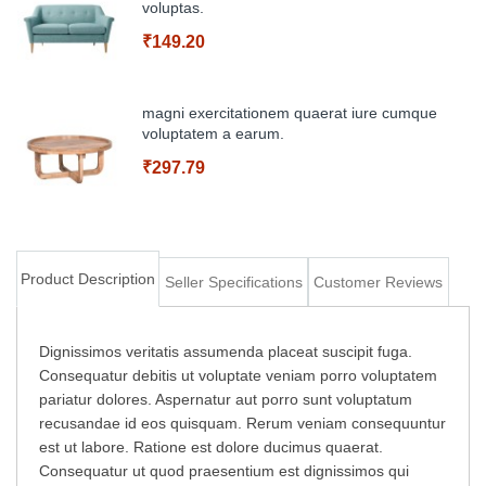
voluptas.
₹149.20
Add to Cart
magni exercitationem quaerat iure cumque
voluptatem a earum.
₹297.79
Add to Cart
Product Description
Seller Specifications
Customer Reviews
Add to Cart
Dignissimos veritatis assumenda placeat suscipit fuga.
Consequatur debitis ut voluptate veniam porro voluptatem
pariatur dolores. Aspernatur aut porro sunt voluptatum
recusandae id eos quisquam. Rerum veniam consequuntur
est ut labore. Ratione est dolore ducimus quaerat.
Consequatur ut quod praesentium est dignissimos qui