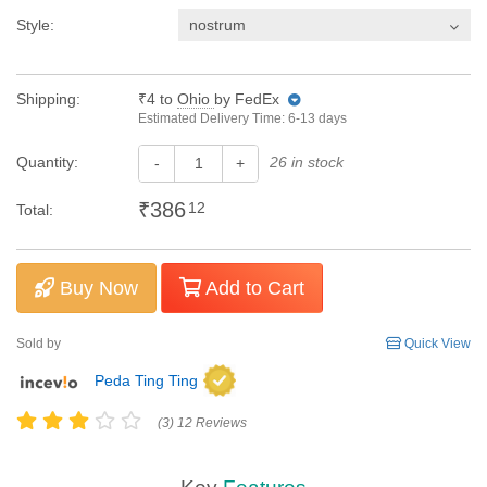
Style:
nostrum
Shipping:
₹4
to
Ohio
by FedEx
Estimated Delivery Time: 6-13 days
Quantity:
26 in stock
-
+
₹386
12
Total:
Buy Now
Add to Cart
Sold by
Quick View
Peda Ting Ting
(3) 12 Reviews