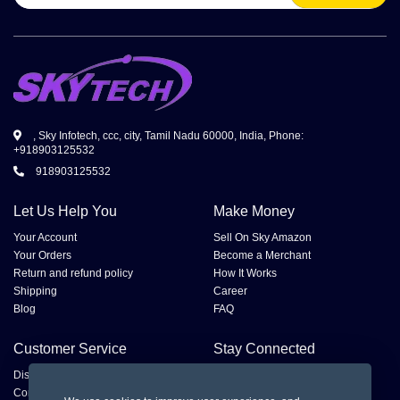
, Sky Infotech, ccc, city, Tamil Nadu 60000, India, Phone:
+918903125532
918903125532
Let Us Help You
Make Money
Your Account
Sell On Sky Amazon
Your Orders
Become a Merchant
Return and refund policy
How It Works
Shipping
Career
Blog
FAQ
Customer Service
Stay Connected
Disputes
Contact Seller