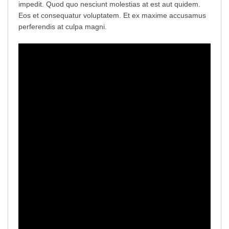
impedit. Quod quo nesciunt molestias at est aut quidem.
Eos et consequatur voluptatem. Et ex maxime accusamus
perferendis at culpa magni.