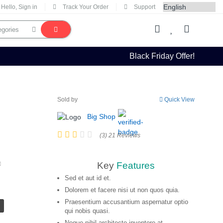
Hello, Sign in
Track Your Order
Support
Black Friday Offer!
Sold by
Quick View
Big Shop
(3) 21 Reviews
Key
Features
Sed et aut id et.
Dolorem et facere nisi ut non quos quia.
Praesentium accusantium aspernatur optio
qui nobis quasi.
Neque nihil architecto inventore at.