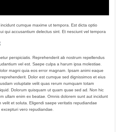
n incidunt cumque maxime ut tempora. Est dicta optio
i qui accusantium delectus sint. Et nesciunt vel tempora
enetur perspiciatis. Reprehenderit ab nostrum repellendus
udantium vel est. Saepe culpa a harum ipsa molestiae.
o dolor magni quia eos error magnam. Ipsam animi eaque
 reprehenderit. Dolor est cumque sed dignissimos et eius
uibusdam voluptate velit quas rerum numquam totam
 aliquid. Dolorum quisquam ut quam quae sed ad. Non hic
rem ullam enim ex beatae. Omnis dolorem sunt aut incidunt
m velit et soluta. Eligendi saepe veritatis repudiandae
 excepturi vero repudiandae.