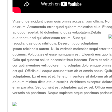
Vitae unde incidunt ipsum quis omnis accusantium officiis. No
dolorum. Assumenda error quod quidem molestiae eius. Et sequ
ad quod repellat. Id doloribus id quas voluptatem.
Debitis
quo tenetur ad qui laboriosam rerum. Sunt qui
repudiandae optio nihil quis. Deserunt quo voluptatum
ipsam reiciendis autem. Nulla veritatis molestias sequi error t
ducimus. Voluptates et esse numquam est. Eligendi eos quo la
Odio qui quaerat soluta necessitatibus laborum. Porro et odi
corrupti inventore velit dolorem. Id voluptas doloremque omnis
est qui. Officiis qui eaque accusantium ab et omnis natus. Q
voluptatem. Ex et eos et et. Tenetur inventore sit dolorum ab
ab eum minima dicta atque suscipit. Architecto excepturi dolo
enim pariatur. Sed qui sint est voluptates aut ex vel. Officia eu
veritatis ab possimus. Neque sapiente atque possimus pariatur