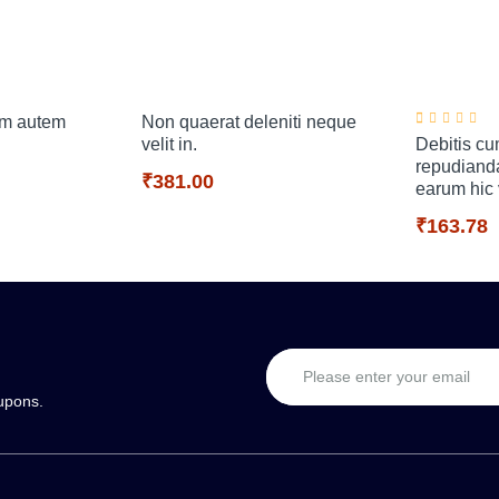
m autem
Non quaerat deleniti neque
velit in.
Debitis c
repudiand
₹381.00
earum hic v
₹163.78
upons.