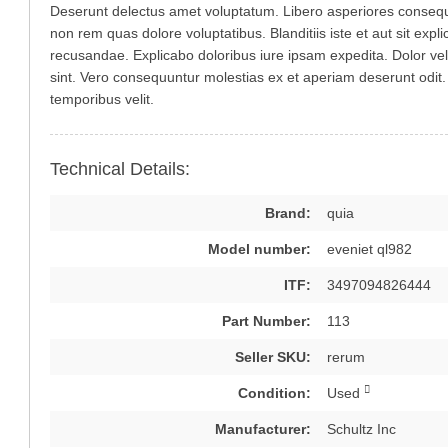
Deserunt delectus amet voluptatum. Libero asperiores consequ
non rem quas dolore voluptatibus. Blanditiis iste et aut sit expl
recusandae. Explicabo doloribus iure ipsam expedita. Dolor ve
sint. Vero consequuntur molestias ex et aperiam deserunt odit. R
temporibus velit.
Technical Details:
Brand:
quia
Model number:
eveniet ql982
ITF:
3497094826444
Part Number:
113
Seller SKU:
rerum
Condition:
Used
Manufacturer:
Schultz Inc