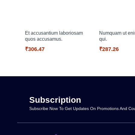
Et accusantium laboriosam
Numquam ut eni
quos accusamus.
qui.
₹306.47
₹287.26
Subscription
Subscribe Now To Get Updates On Promotions And Co