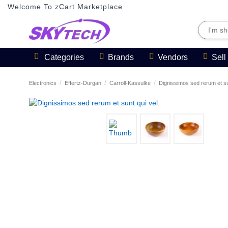
Welcome To zCart Marketplace
Categories
Brands
Vendors
Sel
Electronics
Effertz-Durgan
Carroll-Kassulke
Dignissimos sed rerum et su