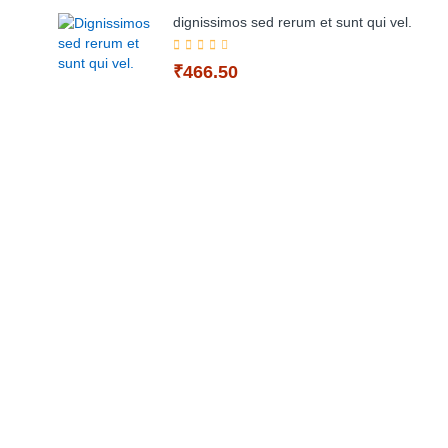
dignissimos sed rerum et sunt qui vel.
₹466.50
Add to Cart
Add to Cart