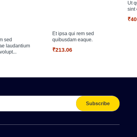
Ut 
sint
₹40
Et ipsa qui rem sed
um sed
quibusdam eaque.
ae laudantium
₹213.06
olupt...
Subscribe