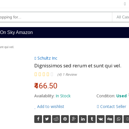
l On Sky Amazon
nt qui vel.
Schultz Inc
Dignissimos sed rerum et sunt qui vel.
(4) 1 Review
₹466.50
Availability:
In Stock
Condition:
Used
Add to wishlist
Contact Seller