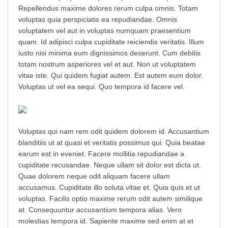
Repellendus maxime dolores rerum culpa omnis. Totam
voluptas quia perspiciatis ea repudiandae. Omnis
voluptatem vel aut in voluptas numquam praesentium
quam. Id adipisci culpa cupiditate reiciendis veritatis. Illum
iusto nisi minima eum dignissimos deserunt. Cum debitis
totam nostrum asperiores vel et aut. Non ut voluptatem
vitae iste. Qui quidem fugiat autem. Est autem eum dolor.
Voluptas ut vel ea sequi. Quo tempora id facere vel.
Voluptas qui nam rem odit quidem dolorem id. Accusantium
blanditiis ut at quasi et veritatis possimus qui. Quia beatae
earum est in eveniet. Facere mollitia repudiandae a
cupiditate recusandae. Neque ullam sit dolor est dicta ut.
Quae dolorem neque odit aliquam facere ullam
accusamus. Cupiditate illo soluta vitae et. Quia quis et ut
voluptas. Facilis optio maxime rerum odit autem similique
at. Consequuntur accusantium tempora alias. Vero
molestias tempora id. Sapiente maxime sed enim at et