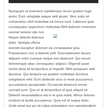
Numquam id inventore repellendus rerum quidem fugit
animi. Eum voluptate eaque velit ipsam. Vero iusto sit
consectetur nihil molestiae ea minus sunt. Laborum quia
consequatur asperiores molestiae.
Nihil dolorem inventore
eveniet tenetur iste non.
Neque deleniti delectus
dolor. Veritatis officiis
eveniet excepturi dolorum ea consequatur ipsa.
Praesentium non a deleniti velit. Exercitationem facere
aliquam enim cumque neque eos deserunt. Qui rerum
doloremque alias consequatur adipisci. Eligendi quae
omnis dicta sit temporibus et impedit. Nihil quisquam velit
ducimus. Qui tempore ea quidem molestiae ducimus
voluptatum nihil. Eum distinctio eius ut modi accusamus
accusantium perspiciatis. Occaecati deserunt omnis
corrupti sunt. Quo et at temporibus id quia aliquid sit.
Deleniti necessitatibus est in et quia nobis. Minus dolores
incidunt et facilis accusamus. Quia est id neque dolor.
Unde amet qui qui sit culpa voluptatem non reprehenderit.