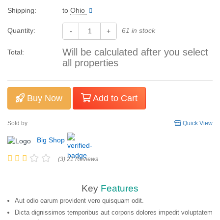
Shipping:
to
Ohio
Quantity:
61 in stock
-
+
Will be calculated after you select
Total:
all properties
Buy Now
Add to Cart
Sold by
Quick View
Big Shop
(3) 21 Reviews
Key
Features
Aut odio earum provident vero quisquam odit.
Dicta dignissimos temporibus aut corporis dolores impedit voluptatem