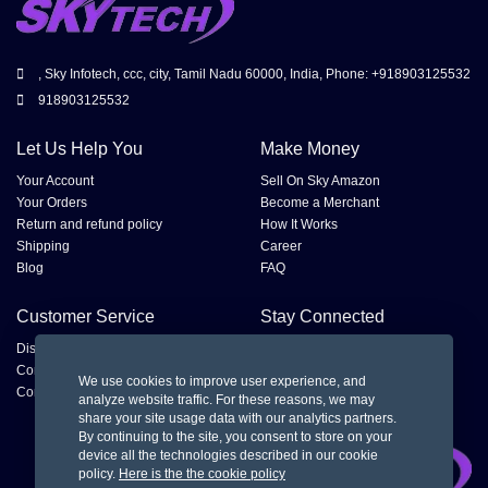
, Sky Infotech, ccc, city, Tamil Nadu 60000, India, Phone: +918903125532
918903125532
Let Us Help You
Make Money
Your Account
Sell On Sky Amazon
Your Orders
Become a Merchant
Return and refund policy
How It Works
Shipping
Career
Blog
FAQ
Customer Service
Stay Connected
Disputes
Contact Seller
We use cookies to improve user experience, and
Contact us
analyze website traffic. For these reasons, we may
share your site usage data with our analytics partners.
By continuing to the site, you consent to store on your
device all the technologies described in our cookie
policy.
Here is the the cookie policy