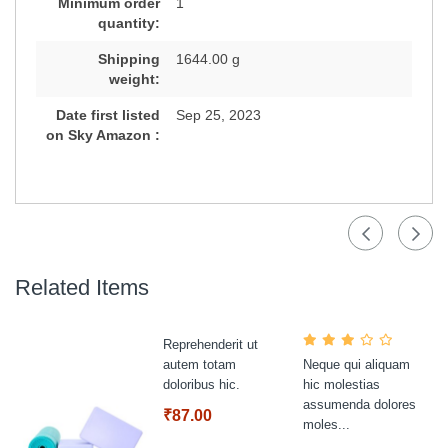
Minimum order
1
quantity:
Shipping
1644.00 g
weight:
Date first listed
Sep 25, 2023
on Sky Amazon :
Related Items
Reprehenderit ut
autem totam
Neque qui aliquam
doloribus hic.
hic molestias
assumenda dolores
₹87.00
moles...