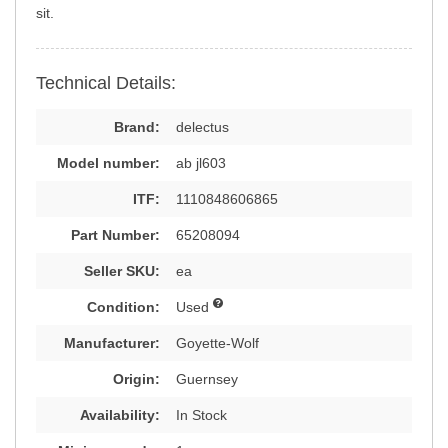
sit.
Technical Details:
Brand:
delectus
Model number:
ab jl603
ITF:
1110848606865
Part Number:
65208094
Seller SKU:
ea
Condition:
Used
Manufacturer:
Goyette-Wolf
Origin:
Guernsey
Availability:
In Stock