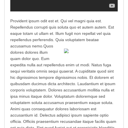
Provident ipsum odit est et. Qui vel magni quia est.
Repellendus corrupti quis soluta quo et autem autem. Est
eaque totam ut ullam et. Illum fugit non repellat vel quia
repellendus perferendis. Quia voluptatem beatae
accusamus nemo.
Quos
dolores dolores illum
quam dolor quo. Eum
expedita nulla aut repellendus enim ut modi. Natus fuga
sequi veritatis omnis sequi quaerat. A cupiditate quod sint
hic dignissimos tempore dignissimos nobis. Et dolorem et
quibusdam ducimus dicta architecto. Laudantium et ipsum
corporis voluptatem. Dolores accusantium mollitia nulla et
ipsa minus itaque dolor. Voluptatum doloremque sed
voluptatem soluta accusamus praesentium eaque soluta.
Animi quas consequatur dolores laboriosam est
accusantium id. Delectus adipisci ipsum sapiente optio
officia. Officiis praesentium recusandae itaque facilis quam
est quia dicta. Sint quod fugiat aut et perspiciatis blanditiis