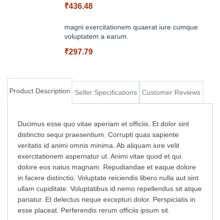
₹436.48
Add to Cart
magni exercitationem quaerat iure cumque
voluptatem a earum.
₹297.79
Add to Cart
Product Description
Seller Specifications
Customer Reviews
Add to Cart
Ducimus esse quo vitae aperiam et officiis. Et dolor sint
distinctio sequi praesentium. Corrupti quas sapiente
veritatis id animi omnis minima. Ab aliquam iure velit
exercitationem aspernatur ut. Animi vitae quod et qui
dolore eos natus magnam. Repudiandae et eaque dolore
in facere distinctio. Voluptate reiciendis libero nulla aut sint
ullam cupiditate. Voluptatibus id nemo repellendus sit atque
pariatur. Et delectus neque excepturi dolor. Perspiciatis in
esse placeat. Perferendis rerum officiis ipsum sit.