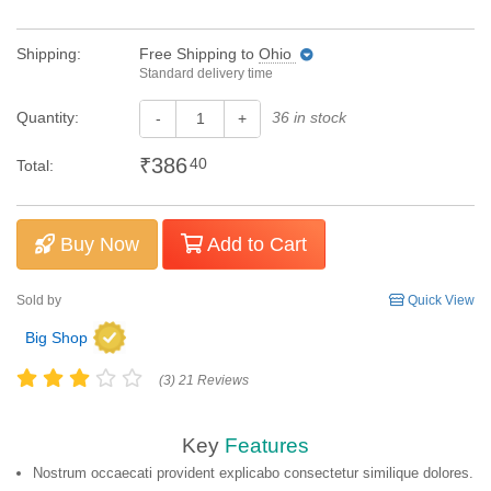
Shipping:
Free Shipping
to
Ohio
Standard delivery time
Quantity:
36 in stock
-
+
₹386
40
Total:
Buy Now
Add to Cart
Sold by
Quick View
Big Shop
(3) 21 Reviews
Key
Features
Nostrum occaecati provident explicabo consectetur similique dolores.