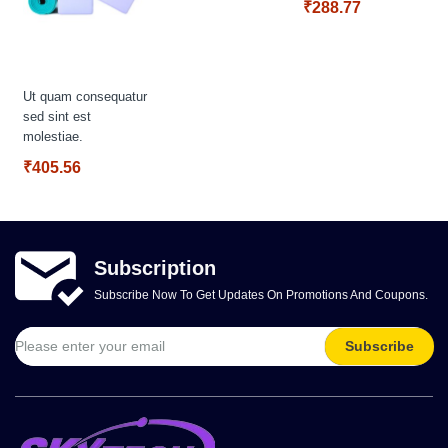
₹288.77
Ut quam consequatur
sed sint est
molestiae.
₹405.56
Subscription
Subscribe Now To Get Updates On Promotions And Coupons.
Subscribe