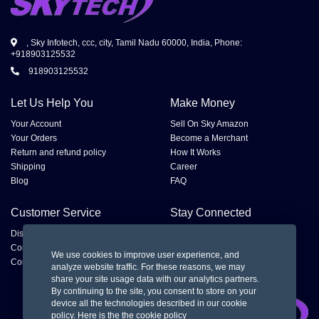
, Sky Infotech, ccc, city, Tamil Nadu 60000, India, Phone:
+918903125532
918903125532
Let Us Help You
Make Money
Your Account
Sell On Sky Amazon
Your Orders
Become a Merchant
Return and refund policy
How It Works
Shipping
Career
Blog
FAQ
Customer Service
Stay Connected
Disputes
Contact Seller
We use cookies to improve user experience, and
Contact us
analyze website traffic. For these reasons, we may
share your site usage data with our analytics partners.
By continuing to the site, you consent to store on your
device all the technologies described in our cookie
policy.
Here is the the cookie policy