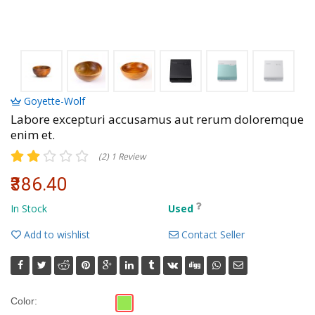
Volkman, Lemke and Gor
Goyette-Wolf
Labore excepturi accusamus aut rerum doloremque
enim et.
(2) 1 Review
₹386.40
In Stock
Used
Add to wishlist
Contact Seller
Color: