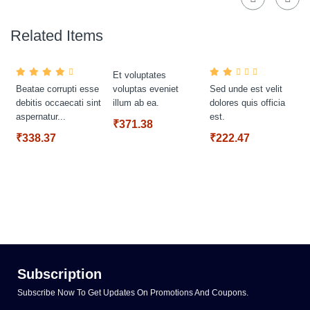
Related Items
Et voluptates
Beatae corrupti esse
voluptas eveniet
Sed unde est velit
debitis occaecati sint
illum ab ea.
dolores quis officia
aspernatur...
est.
₹371.38
₹338.37
₹222.47
Subscription
Subscribe Now To Get Updates On Promotions And Coupons.