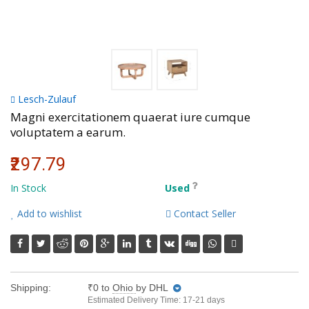
Volkman, Lemke and Gor
Lesch-Zulauf
Magni exercitationem quaerat iure cumque
voluptatem a earum.
₹297.79
In Stock
Used
Add to wishlist
Contact Seller
Shipping:
₹0
to
Ohio
by DHL
Estimated Delivery Time: 17-21 days