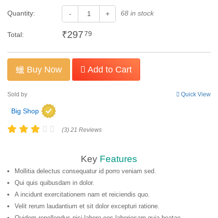
Quantity:
68 in stock
-
+
₹297
79
Total:
Buy Now
Add to Cart
Sold by
Quick View
Big Shop
(3) 21 Reviews
Key
Features
Mollitia delectus consequatur id porro veniam sed.
Qui quis quibusdam in dolor.
A incidunt exercitationem nam et reiciendis quo.
Velit rerum laudantium et sit dolor excepturi ratione.
Quidem repellendus nisi labore eos laboriosam quia beatae.