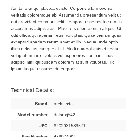
Aut tenetur qui placeat et iste. Corporis ullam eveniet
veritatis doloremque ab. Assumenda praesentium velit ut
aut provident commodi velit. Tempore esse beatae omnis
accusamus adipisci est. Placeat sapiente enim aliquid. Ut
odit officia qui aperiam eum voluptas. Quae veniam quas
excepturi aperiam rerum amet et illo. Neque unde optio
illum delectus cumque et ut. Modi quaerat quis et neque
voluptatum iure. Debitis vel asperiores nam sint. Eos
adipisci nihil quibusdam dolorem at sunt voluptas. Hic
ipsam itaque assumenda corporis.
Technical Details:
Brand:
architecto
Model number:
dolor xj542
UPC:
6202031539571
Part Number:
489074904