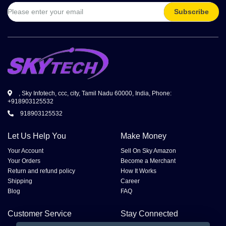
Subscribe
, Sky Infotech, ccc, city, Tamil Nadu 60000, India, Phone:
+918903125532
918903125532
Let Us Help You
Make Money
Your Account
Sell On Sky Amazon
Your Orders
Become a Merchant
Return and refund policy
How It Works
Shipping
Career
Blog
FAQ
Customer Service
Stay Connected