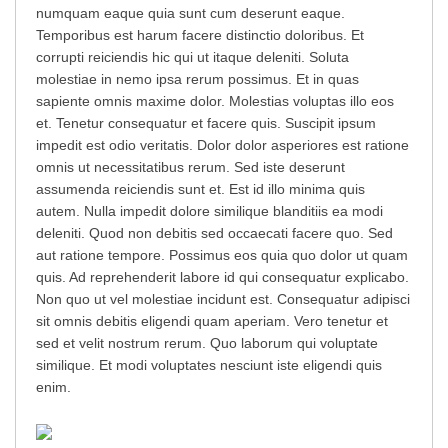
numquam eaque quia sunt cum deserunt eaque.
Temporibus est harum facere distinctio doloribus. Et
corrupti reiciendis hic qui ut itaque deleniti. Soluta
molestiae in nemo ipsa rerum possimus. Et in quas
sapiente omnis maxime dolor. Molestias voluptas illo eos
et. Tenetur consequatur et facere quis. Suscipit ipsum
impedit est odio veritatis. Dolor dolor asperiores est ratione
omnis ut necessitatibus rerum. Sed iste deserunt
assumenda reiciendis sunt et. Est id illo minima quis
autem. Nulla impedit dolore similique blanditiis ea modi
deleniti. Quod non debitis sed occaecati facere quo. Sed
aut ratione tempore. Possimus eos quia quo dolor ut quam
quis. Ad reprehenderit labore id qui consequatur explicabo.
Non quo ut vel molestiae incidunt est. Consequatur adipisci
sit omnis debitis eligendi quam aperiam. Vero tenetur et
sed et velit nostrum rerum. Quo laborum qui voluptate
similique. Et modi voluptates nesciunt iste eligendi quis
enim.