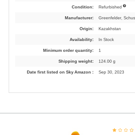
Condition:
Refurbished
Manufacturer:
Greenfelder, Schus
Origin:
Kazakhstan
Availability:
In Stock
Minimum order quantity:
1
Shipping weight:
124.00 g
Date first listed on Sky Amazon :
Sep 30, 2023