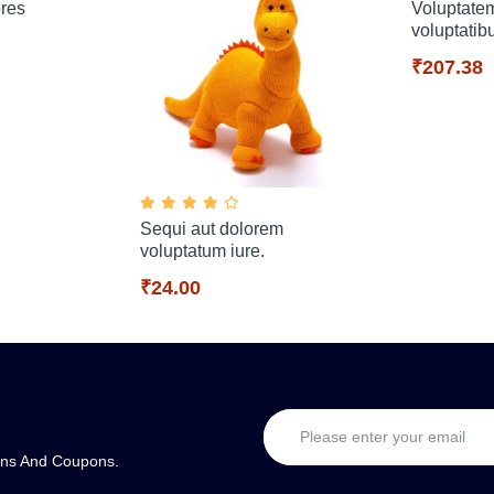
ores
Voluptate
voluptatib
₹207.38
Sequi aut dolorem
voluptatum iure.
₹24.00
ons And Coupons.