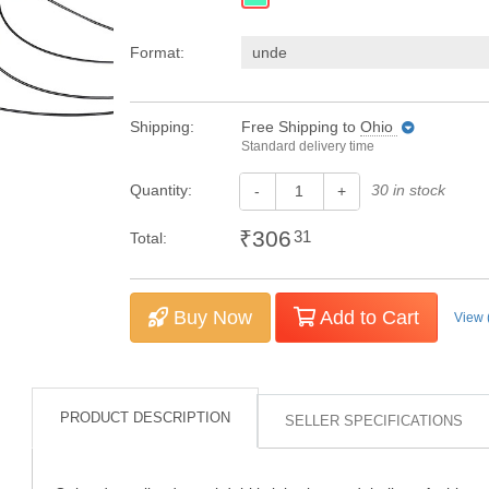
Format:
unde
Shipping:
Free Shipping
to
Ohio
Standard delivery time
Quantity:
30 in stock
-
+
₹306
31
Total:
Buy Now
Add to Cart
View 
PRODUCT DESCRIPTION
SELLER SPECIFICATIONS