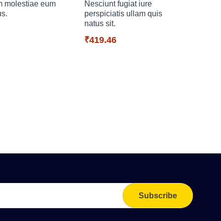
m molestiae eum
Nesciunt fugiat iure
us.
perspiciatis ullam quis
natus sit.
₹419.46
Labo
at.
₹18
Subscribe