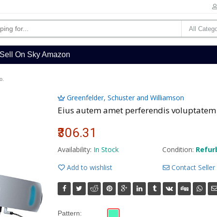
Sell On Sky Amazon
o.
Greenfelder, Schuster and Williamson
Eius autem amet perferendis voluptatem
₹306.31
Availability:
In Stock
Condition:
Refur
Add to wishlist
Contact Seller
Pattern: