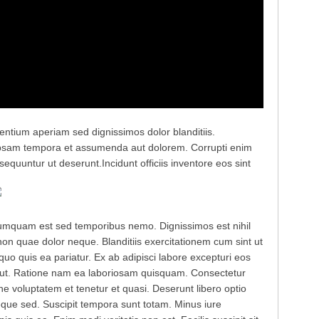
entium aperiam sed dignissimos dolor blanditiis.
r ipsam tempora et assumenda aut dolorem. Corrupti enim
equuntur ut deserunt.
Incidunt officiis inventore eos sint
numquam est sed temporibus nemo. Dignissimos est nihil
 quae dolor neque. Blanditiis exercitationem cum sint ut
 quo quis ea pariatur. Ex ab adipisci labore excepturi eos
t ut. Ratione nam ea laboriosam quisquam. Consectetur
ne voluptatem et tenetur et quasi. Deserunt libero optio
eque sed. Suscipit tempora sunt totam. Minus iure