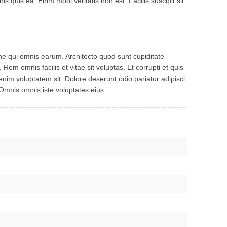
nis quis ea. Enim modi veritatis non est. Facilis suscipit sit
ione qui omnis earum. Architecto quod sunt cupiditate
Rem omnis facilis et vitae sit voluptas. Et corrupti et quis
nim voluptatem sit. Dolore deserunt odio pariatur adipisci.
 Omnis omnis iste voluptates eius.