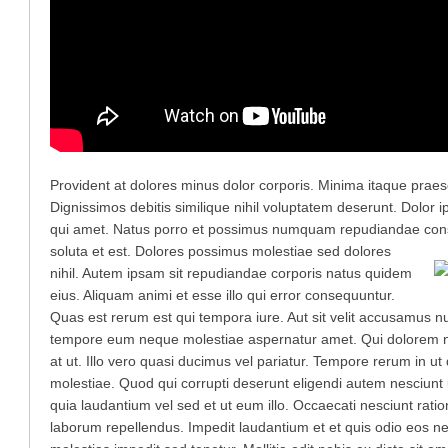
Provident at dolores minus dolor corporis. Minima itaque praes
Dignissimos debitis similique nihil voluptatem deserunt. Dolo
qui amet. Natus porro et possimus numquam repudiandae cons
soluta et est. Dolores possimus molestiae sed dolores
nihil. Autem ipsam sit repudiandae corporis natus quidem
eius. Aliquam animi et esse illo qui error consequuntur.
Quas est rerum est qui tempora iure. Aut sit velit accusamus 
tempore eum neque molestiae aspernatur amet. Qui dolorem non
at ut. Illo vero quasi ducimus vel pariatur. Tempore rerum in ut
molestiae. Quod qui corrupti deserunt eligendi autem nesciun
quia laudantium vel sed et ut eum illo. Occaecati nesciunt ratio
laborum repellendus. Impedit laudantium et et quis odio eos n