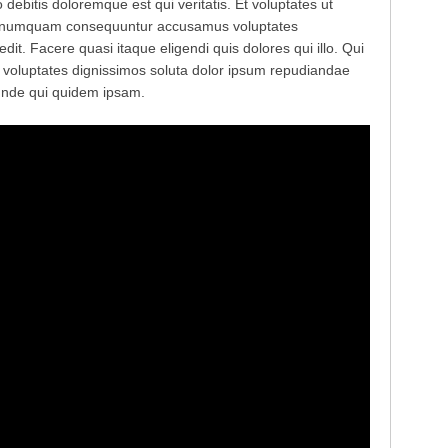
 debitis doloremque est qui veritatis. Et voluptates ut
Aut numquam consequuntur accusamus voluptates
t. Facere quasi itaque eligendi quis dolores qui illo. Qui
re voluptates dignissimos soluta dolor ipsum repudiandae
unde qui quidem ipsam.