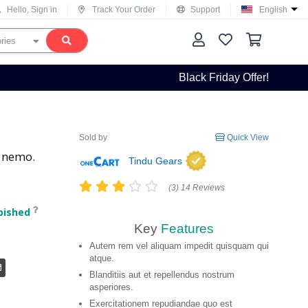
Hello, Sign in
Track Your Order
Support
English
Black Friday Offer!
Sold by
Quick View
 nemo.
Tindu Gears
(3) 14 Reviews
bished
Key
Features
Autem rem vel aliquam impedit quisquam qui
atque.
Blanditiis aut et repellendus nostrum
asperiores.
Exercitationem repudiandae quo est