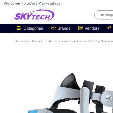
Welcome To zCart Marketplace
Categories
Brands
Vendors
Electronics
Outdoor
Tablet
Eius autem amet perferendis voluptatem nem