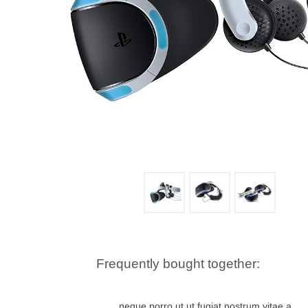
Frequently bought together:
neque porro ut ut fugiat nostrum vitae a.