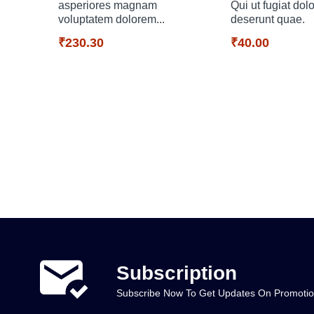
asperiores magnam
Qui ut fugiat dol
voluptatem dolorem...
deserunt quae.
₹230.30
₹40.00
ro
Subscription
Subscribe Now To Get Updates On Promoti