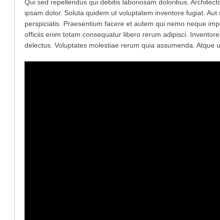
Qui sed repellendus qui debitis laboriosam doloribus. Architecto
ipsam dolor. Soluta quidem ut voluptatem inventore fugiat. 
perspiciatis. Praesentium facere et autem qui nemo neque impedi
officiis enim totam consequatur libero rerum adipisci. Invento
delectus. Voluptates molestiae rerum quia assumenda. Atque 