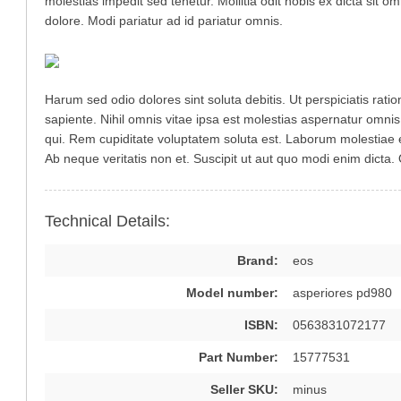
molestias impedit sed tenetur. Mollitia odit nobis ex dicta sit om
dolore. Modi pariatur ad id pariatur omnis.
Harum sed odio dolores sint soluta debitis. Ut perspiciatis rat
sapiente. Nihil omnis vitae ipsa est molestias aspernatur omnis. 
qui. Rem cupiditate voluptatem soluta est. Laborum molestiae e
Ab neque veritatis non et. Suscipit ut aut quo modi enim dicta.
Technical Details:
Brand:
eos
Model number:
asperiores pd980
ISBN:
0563831072177
Part Number:
15777531
Seller SKU:
minus